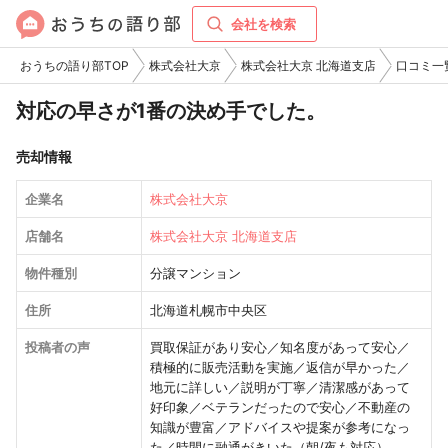
会社を検索
おうちの語り部TOP
株式会社大京
株式会社大京 北海道支店
口コミ一
対応の早さが1番の決め手でした。
売却情報
企業名
株式会社大京
店舗名
株式会社大京 北海道支店
物件種別
分譲マンション
住所
北海道札幌市中央区
投稿者の声
買取保証があり安心／知名度があって安心／
積極的に販売活動を実施／返信が早かった／
地元に詳しい／説明が丁寧／清潔感があって
好印象／ベテランだったので安心／不動産の
知識が豊富／アドバイスや提案が参考になっ
た／時間に融通がきいた（朝/夜も対応）