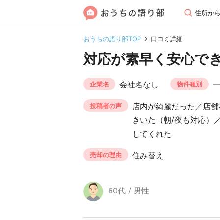
住所か
おうちの語り部TOP
口コミ詳細
対応が素早く安心で
会社名なし
企業名
物件種別
店内が綺麗だった／店舗
投稿者の声
きいた（朝/夜も対応）
してくれた
住み替え
売却の理由
60代 / 男性