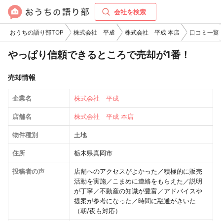
会社を検索
おうちの語り部TOP
株式会社 平成
株式会社 平成 本店
口コミ一覧
やっぱり信頼できるところで売却が1番！
売却情報
企業名
株式会社 平成
店舗名
株式会社 平成 本店
物件種別
土地
住所
栃木県真岡市
投稿者の声
店舗へのアクセスがよかった／積極的に販売
活動を実施／こまめに連絡をもらえた／説明
が丁寧／不動産の知識が豊富／アドバイスや
提案が参考になった／時間に融通がきいた
（朝/夜も対応）