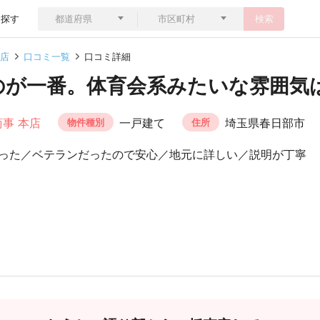
ら探す
検索
本店
口コミ一覧
口コミ詳細
のが一番。体育会系みたいな雰囲気
事 本店
一戸建て
埼玉県春日部市
物件種別
住所
った／ベテランだったので安心／地元に詳しい／説明が丁寧