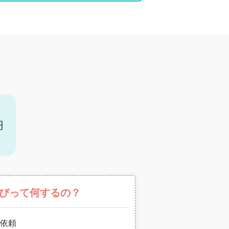
円
びって何するの？
依頼