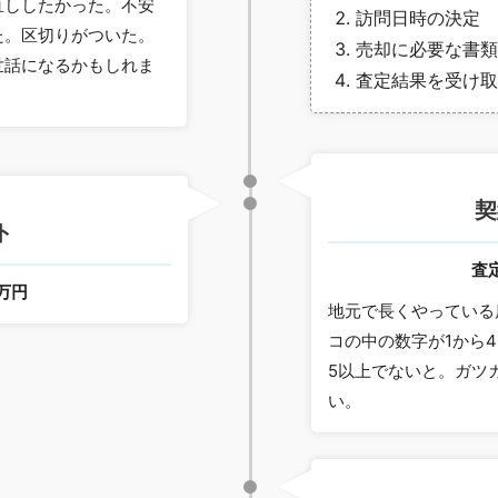
直ししたかった。不安
訪問日時の決定
た。区切りがついた。
売却に必要な書類
世話になるかもしれま
査定結果を受け取
契
ト
査
0万円
地元で長くやっている
コの中の数字が1から
5以上でないと。ガツ
い。