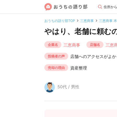
住所か
おうちの語り部TOP
三恵商事
三恵商事 
やはり、老舗に頼む
三恵商事
三恵商
企業名
店舗名
店舗へのアクセスがよか
投稿者の声
資産整理
売却の理由
50代 / 男性