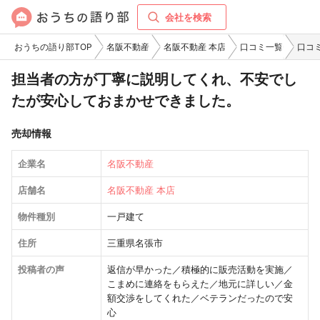
会社を検索
おうちの語り部TOP
名阪不動産
名阪不動産 本店
口コミ一覧
口コ
担当者の方が丁寧に説明してくれ、不安でし
たが安心しておまかせできました。
売却情報
企業名
名阪不動産
店舗名
名阪不動産 本店
物件種別
一戸建て
住所
三重県名張市
投稿者の声
返信が早かった／積極的に販売活動を実施／
こまめに連絡をもらえた／地元に詳しい／金
額交渉をしてくれた／ベテランだったので安
心