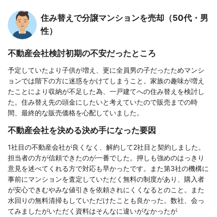
住み替えで分譲マンションを売却（50代・男
性）
不動産会社検討初期の不安だったところ
予定していたより子供が増え、更に全員男の子だったためマンシ
ョンでは階下の方に迷惑をかけてしまうこと。家族の趣味が増え
たことにより収納が不足した為、一戸建てへの住み替えを検討し
た。住み替え先の頭金にしたいと考えていたので販売までの時
間、最終的な販売価格を心配していました。
不動産会社を決める決め手になった要因
1社目の不動産会社が良くなく、解約して2社目と契約しました。
担当者の方が信頼できたのが一番でした。押しも強めのはっきり
意見を述べてくれる方で対応も早かったです。また第3社の機構に
事前にマンションを査定していただく無料の制度があり、購入者
が安心できむやみな値引きを依頼されにくくなるとのこと。また
水回りの無料清掃もしていただけたことも良かった。数社、会っ
てみましたがいただく資料はそんなに違いがなかったが