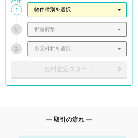
STEP
1
2
3
無料査定スタート
― 取引の流れ ―