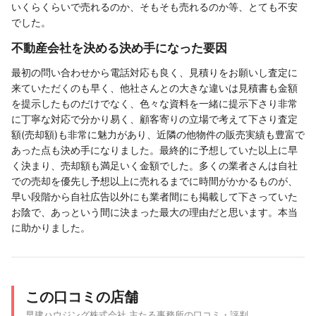
いくらくらいで売れるのか、そもそも売れるのか等、とても不安
でした。
不動産会社を決める決め手になった要因
最初の問い合わせから電話対応も良く、見積りをお願いし査定に
来ていただくのも早く、他社さんとの大きな違いは見積書も金額
を提示したものだけでなく、色々な資料を一緒に提示下さり非常
に丁寧な対応で分かり易く、顧客寄りの立場で考えて下さり査定
額(売却額)も非常に魅力があり、近隣の他物件の販売実績も豊富で
あった点も決め手になりました。最終的に予想していた以上に早
く決まり、売却額も満足いく金額でした。多くの業者さんは自社
での売却を優先し予想以上に売れるまでに時間がかかるものが、
早い段階から自社広告以外にも業者間にも掲載して下さっていた
お陰で、あっという間に決まった最大の理由だと思います。本当
に助かりました。
この口コミの店舗
早建ハウジング株式会社 主たる事務所の口コミ・評判