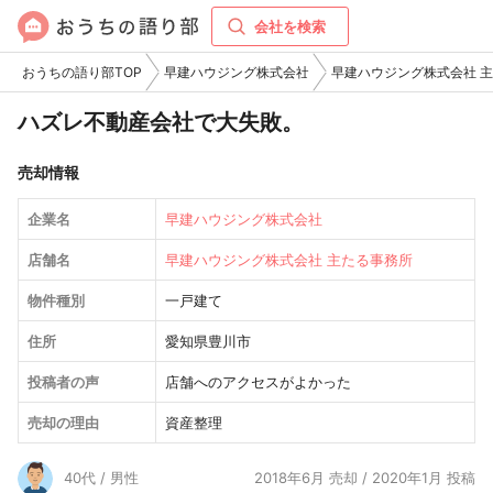
会社を検索
おうちの語り部TOP
早建ハウジング株式会社
早建ハウジング株式会社 
ハズレ不動産会社で大失敗。
売却情報
企業名
早建ハウジング株式会社
店舗名
早建ハウジング株式会社 主たる事務所
物件種別
一戸建て
住所
愛知県豊川市
投稿者の声
店舗へのアクセスがよかった
売却の理由
資産整理
40代 / 男性
2018年6月 売却 / 2020年1月 投稿