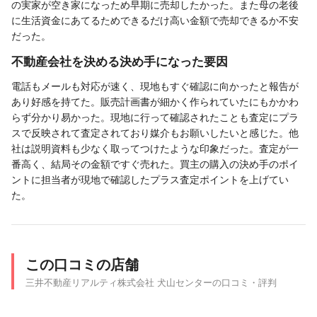
の実家が空き家になっため早期に売却したかった。また母の老後
に生活資金にあてるためできるだけ高い金額で売却できるか不安
だった。
不動産会社を決める決め手になった要因
電話もメールも対応が速く、現地もすぐ確認に向かったと報告が
あり好感を持てた。販売計画書が細かく作られていたにもかかわ
らず分かり易かった。現地に行って確認されたことも査定にプラ
スで反映されて査定されており媒介もお願いしたいと感じた。他
社は説明資料も少なく取ってつけたような印象だった。査定が一
番高く、結局その金額ですぐ売れた。買主の購入の決め手のポイ
ントに担当者が現地で確認したプラス査定ポイントを上げてい
た。
この口コミの店舗
三井不動産リアルティ株式会社 犬山センターの口コミ・評判