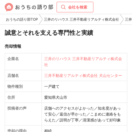
会社を検索
おうちの語り部TOP
三井のリハウス 三井不動産リアルティ株式会社
三井
誠意とそれを支える専門性と実績
売却情報
企業名
三井のリハウス 三井不動産リアルティ株式会
社
店舗名
三井不動産リアルティ株式会社 犬山センター
物件種別
一戸建て
住所
愛知県犬山市
投稿者の声
店舗へのアクセスがよかった／知名度があっ
て安心／返信が早かった／こまめに連絡をも
らえた／説明が丁寧／清潔感があって好印象
売却の理由
相続