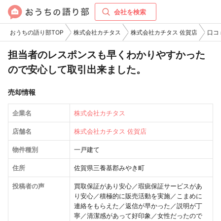
会社を検索
おうちの語り部TOP
株式会社カチタス
株式会社カチタス 佐賀店
口コ
担当者のレスポンスも早くわかりやすかった
ので安心して取引出来ました。
売却情報
企業名
株式会社カチタス
店舗名
株式会社カチタス 佐賀店
物件種別
一戸建て
住所
佐賀県三養基郡みやき町
投稿者の声
買取保証があり安心／瑕疵保証サービスがあ
り安心／積極的に販売活動を実施／こまめに
連絡をもらえた／返信が早かった／説明が丁
寧／清潔感があって好印象／女性だったので