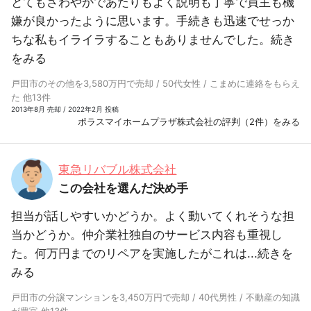
とてもさわやかであたりもよく説明も丁寧で買主も機
嫌が良かったように思います。手続きも迅速でせっか
ちな私もイライラすることもありませんでした。
続き
をみる
戸田市のその他を3,580万円で売却 / 50代女性 / こまめに連絡をもらえ
た 他13件
2013年8月 売却 / 2022年2月 投稿
ポラスマイホームプラザ株式会社の評判（2件）をみる
東急リバブル株式会社
この会社を選んだ決め手
担当が話しやすいかどうか。よく動いてくれそうな担
当かどうか。仲介業社独自のサービス内容も重視し
た。何万円までのリペアを実施したがこれは...
続きを
みる
戸田市の分譲マンションを3,450万円で売却 / 40代男性 / 不動産の知識