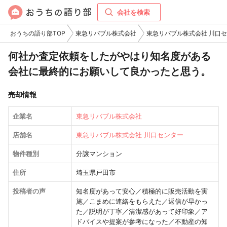
会社を検索
おうちの語り部TOP
東急リバブル株式会社
東急リバブル株式会社 川口
何社か査定依頼をしたがやはり知名度がある
会社に最終的にお願いして良かったと思う。
売却情報
企業名
東急リバブル株式会社
店舗名
東急リバブル株式会社 川口センター
物件種別
分譲マンション
住所
埼玉県戸田市
投稿者の声
知名度があって安心／積極的に販売活動を実
施／こまめに連絡をもらえた／返信が早かっ
た／説明が丁寧／清潔感があって好印象／ア
ドバイスや提案が参考になった／不動産の知