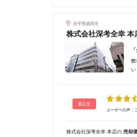
岩手県盛岡市
株式会社深考全幸 本
「
弊
い
満足度
ユーザーの声：こ
株式会社深考全幸 本店の
売却