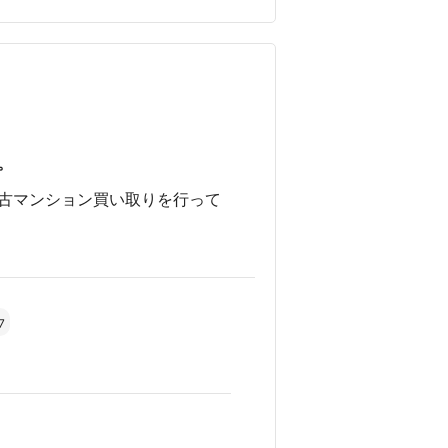
。
古マンション買い取りを行って
7