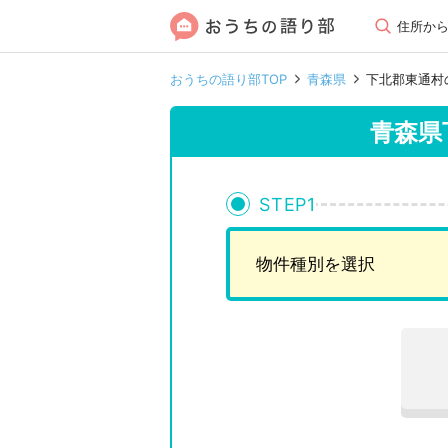
住所か
おうちの語り部TOP
青森県
下北郡東通村
青森県
STEP
1