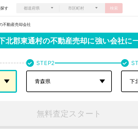
ら探す
検索
の不動産売却会社
下北郡東通村の
不動産売却に強い会社に
STEP
2
S
無料査定スタート