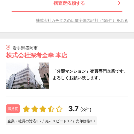
一括査定依頼する
株式会社カチタスの店舗全体の評判（159件）をみる
岩手県盛岡市
株式会社深考全幸 本店
「分譲マンション」売買専門企業です。
よろしくお願い致します。
3.7
(3件)
満足度
企業・社員の対応
3.7
/
売却スピード
3.7
/
売却価格
3.7