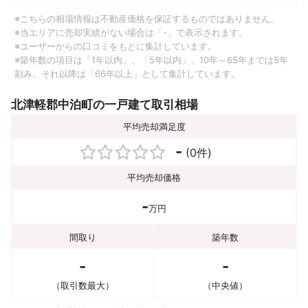
※こちらの相場情報は不動産価格を保証するものではありません。
※当エリアに売却実績がない場合は「-」で表示されます。
※ユーザーからの口コミをもとに集計しています。
※築年数の項目は「1年以内」、「5年以内」、10年～65年までは5年
刻み、それ以降は「66年以上」として集計しています。
北津軽郡中泊町の一戸建て取引相場
平均売却満足度
-
(0件)
平均売却価格
-
万円
間取り
築年数
-
-
（取引数最大）
（中央値）