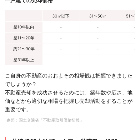
一戸建ての売却価格
30㎡以下
31〜50㎡
51〜7
築10年以内
-
-
-
築11〜20年
-
-
-
築21〜30年
-
-
-
築31年以上
-
-
-
ご自身の不動産のおおよその相場観は把握できました
でしょうか？
不動産売却を成功させるためには、築年数や広さ、地
価などから適切な相場を把握し売却活動をすることが
重要です。
参照：
国土交通省「不動産取引価格情報」