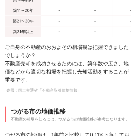
築11〜20年
-
-
-
築21〜30年
-
-
-
築31年以上
-
-
-
ご自身の不動産のおおよその相場観は把握できました
でしょうか？
不動産売却を成功させるためには、築年数や広さ、地
価などから適切な相場を把握し売却活動をすることが
重要です。
参照：
国土交通省「不動産取引価格情報」
つがる市の地価推移
不動産の相場を知るには、つがる市の地価推移が参考になります。
つがる市の地価は、1年前と比較して0.11%下落してお