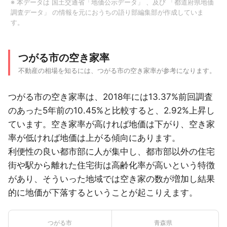
※ 本データは
国土交通省「地価公示データ」
、及び
「都道府県地価
調査データ」
の情報を元におうちの語り部編集部が作成していま
す。
つがる市の空き家率
不動産の相場を知るには、つがる市の空き家率が参考になります。
つがる市の空き家率は、2018年には13.37%前回調査
のあった5年前の10.45%と比較すると、2.92%上昇し
ています。空き家率が高ければ地価は下がり、空き家
率が低ければ地価は上がる傾向にあります。
利便性の良い都市部に人が集中し、都市部以外の住宅
街や駅から離れた住宅街は高齢化率が高いという特徴
があり、そういった地域では空き家の数が増加し結果
的に地価が下落するということが起こりえます。
つがる市
青森県