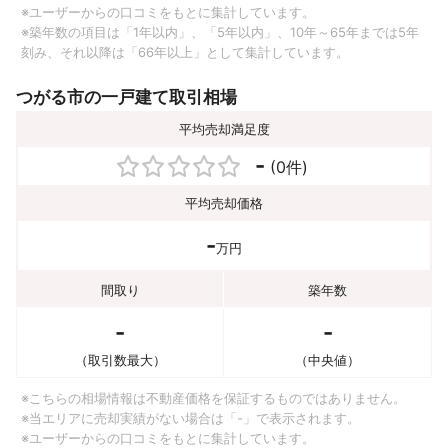
※ユーザーからの口コミをもとに集計しています。
※築年数の項目は「1年以内」、「5年以内」、10年～65年までは5年
刻み、それ以降は「66年以上」として集計しています。
つがる市の一戸建て取引相場
平均売却満足度
-
(0件)
平均売却価格
-
万円
間取り
築年数
-
-
（取引数最大）
（中央値）
※こちらの相場情報は不動産価格を保証するものではありません。
※当エリアに売却実績がない場合は「-」で表示されます。
※ユーザーからの口コミをもとに集計しています。