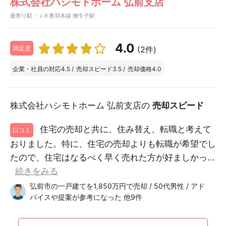
株式会社ハシモトホーム 弘前支店
最寄り駅：ＪＲ奥羽本線 撫牛子駅
4.0
(2件)
満足度
企業・社員の対応
4.5
/
売却スピード
3.5
/
売却価格
4.0
株式会社ハシモトホーム 弘前支店の
売却スピード
住宅の売却と共に、住み替え、転職と考えて
口コミ
おりました。特に、住宅の売却よりも転職が希望でし
たので、住宅はなるべく早く売れた方が好ましかっ...
続きをみる
弘前市の一戸建てを1,850万円で売却 / 50代男性 / アド
バイスや提案が参考になった 他9件