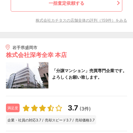
一括査定依頼する
株式会社カチタスの店舗全体の評判（159件）をみる
岩手県盛岡市
株式会社深考全幸 本店
「分譲マンション」売買専門企業です。
よろしくお願い致します。
3.7
(3件)
満足度
企業・社員の対応
3.7
/
売却スピード
3.7
/
売却価格
3.7