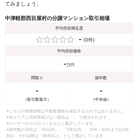
てみましょう。
中津軽郡西目屋村の分譲マンション取引相場
平均売却満足度
-
(0件)
平均売却価格
-
万円
間取り
築年数
-
-
（取引数最大）
（中央値）
※こちらの相場情報は不動産価格を保証するものではありません。
※当エリアに売却実績がない場合は「-」で表示されます。
※ユーザーからの口コミをもとに集計しています。
※築年数の項目は「1年以内」、「5年以内」、10年～65年までは5年
刻み、それ以降は「66年以上」として集計しています。