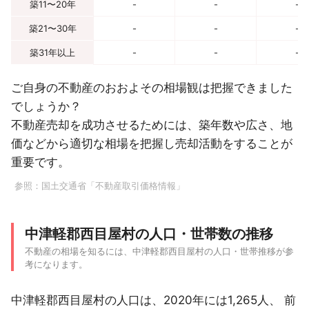
築11〜20年
-
-
-
築21〜30年
-
-
-
築31年以上
-
-
-
ご自身の不動産のおおよその相場観は把握できました
でしょうか？
不動産売却を成功させるためには、築年数や広さ、地
価などから適切な相場を把握し売却活動をすることが
重要です。
参照：
国土交通省「不動産取引価格情報」
中津軽郡西目屋村の人口・世帯数の推移
不動産の相場を知るには、中津軽郡西目屋村の人口・世帯推移が参
考になります。
中津軽郡西目屋村の人口は、2020年には1,265人、 前