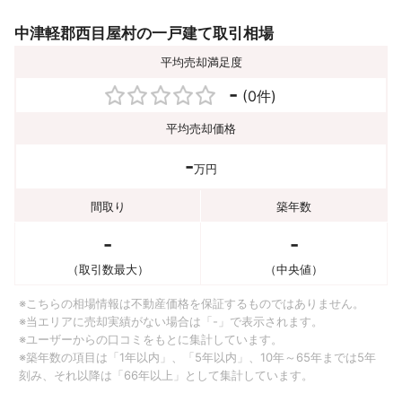
中津軽郡西目屋村の一戸建て取引相場
平均売却満足度
-
(0件)
平均売却価格
-
万円
間取り
築年数
-
-
（取引数最大）
（中央値）
※こちらの相場情報は不動産価格を保証するものではありません。
※当エリアに売却実績がない場合は「-」で表示されます。
※ユーザーからの口コミをもとに集計しています。
※築年数の項目は「1年以内」、「5年以内」、10年～65年までは5年
刻み、それ以降は「66年以上」として集計しています。