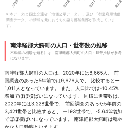
※ 本データは
国土交通省「地価公示データ」
、及び
「都道府県地価
調査データ」
の情報を元におうちの語り部編集部が作成していま
す。
南津軽郡大鰐町の人口・世帯数の推移
不動産の相場を知るには、南津軽郡大鰐町の人口・世帯推移が参考
になります。
南津軽郡大鰐町の人口は、2020年には8,665人、 前
回調査のあった5年前では9,676人で、 比較するとー
1,011人となっています。 また、人口比では-10.45%
増加でほぼ横ばいになっています。 同様に世帯数は、
2020年には3,228世帯で、 前回調査のあった5年前の
3,421世帯と比較すると、 ー193世帯で、-5.64%増加
でほぼ横ばいになっています。 南津軽郡大鰐町は穏や
かな人口動態といえます。