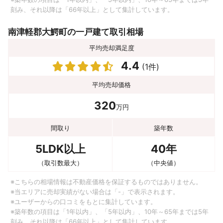
刻み、それ以降は「66年以上」として集計しています。
南津軽郡大鰐町の一戸建て取引相場
平均売却満足度
4.4
(1件)
平均売却価格
320
万円
間取り
築年数
5LDK以上
40年
（取引数最大）
（中央値）
※こちらの相場情報は不動産価格を保証するものではありません。
※当エリアに売却実績がない場合は「-」で表示されます。
※ユーザーからの口コミをもとに集計しています。
※築年数の項目は「1年以内」、「5年以内」、10年～65年までは5年
刻み、それ以降は「66年以上」として集計しています。