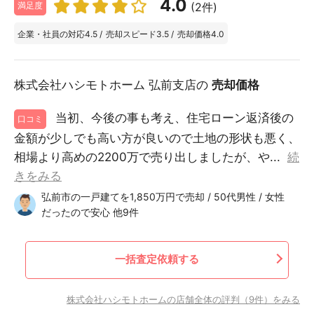
4.0
(2件)
満足度
企業・社員の対応
4.5
/
売却スピード
3.5
/
売却価格
4.0
株式会社ハシモトホーム 弘前支店の
売却価格
当初、今後の事も考え、住宅ローン返済後の
口コミ
金額が少しでも高い方が良いので土地の形状も悪く、
相場より高めの2200万で売り出しましたが、や...
続
きをみる
弘前市の一戸建てを1,850万円で売却 / 50代男性 / 女性
だったので安心 他9件
一括査定依頼する
株式会社ハシモトホームの店舗全体の評判（9件）をみる