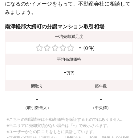
になるのかイメージをもって、不動産会社に相談して
みましょう。
南津軽郡大鰐町の分譲マンション取引相場
平均売却満足度
-
(0件)
平均売却価格
-
万円
間取り
築年数
-
-
（取引数最大）
（中央値）
※こちらの相場情報は不動産価格を保証するものではありません。
※当エリアに売却実績がない場合は「-」で表示されます。
※ユーザーからの口コミをもとに集計しています。
※築年数の項目は「1年以内」、「5年以内」、10年～65年までは5年