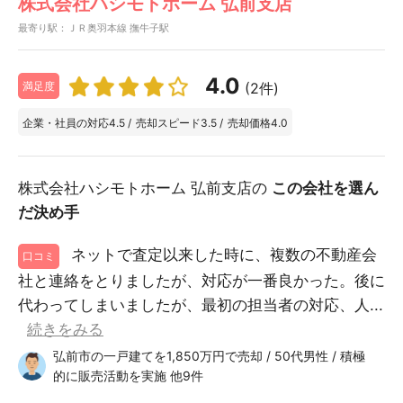
株式会社ハシモトホーム 弘前支店
最寄り駅：ＪＲ奥羽本線 撫牛子駅
4.0
(2件)
満足度
企業・社員の対応
4.5
/
売却スピード
3.5
/
売却価格
4.0
株式会社ハシモトホーム 弘前支店の
この会社を選ん
だ決め手
ネットで査定以来した時に、複数の不動産会
口コミ
社と連絡をとりましたが、対応が一番良かった。後に
代わってしまいましたが、最初の担当者の対応、人...
続きをみる
弘前市の一戸建てを1,850万円で売却 / 50代男性 / 積極
的に販売活動を実施 他9件