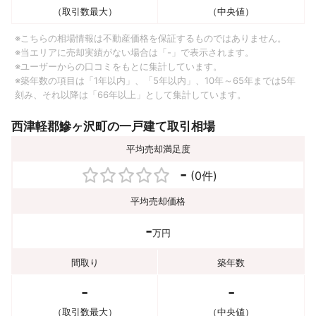
（取引数最大）
（中央値）
※こちらの相場情報は不動産価格を保証するものではありません。
※当エリアに売却実績がない場合は「-」で表示されます。
※ユーザーからの口コミをもとに集計しています。
※築年数の項目は「1年以内」、「5年以内」、10年～65年までは5年
刻み、それ以降は「66年以上」として集計しています。
西津軽郡鰺ヶ沢町の一戸建て取引相場
平均売却満足度
-
(0件)
平均売却価格
-
万円
間取り
築年数
-
-
（取引数最大）
（中央値）