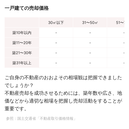
一戸建ての売却価格
30㎡以下
31〜50㎡
51〜7
築10年以内
-
-
-
築11〜20年
-
-
-
築21〜30年
-
-
-
築31年以上
-
-
-
ご自身の不動産のおおよその相場観は把握できました
でしょうか？
不動産売却を成功させるためには、築年数や広さ、地
価などから適切な相場を把握し売却活動をすることが
重要です。
参照：
国土交通省「不動産取引価格情報」