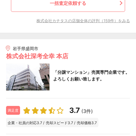
一括査定依頼する
株式会社カチタスの店舗全体の評判（159件）をみる
岩手県盛岡市
株式会社深考全幸 本店
「分譲マンション」売買専門企業です。
よろしくお願い致します。
3.7
(3件)
満足度
企業・社員の対応
3.7
/
売却スピード
3.7
/
売却価格
3.7