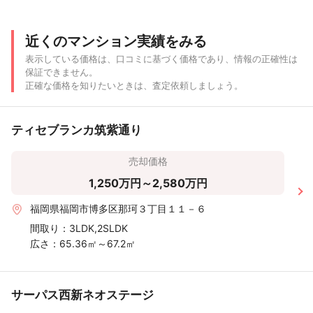
福岡県
北九州市門司
12ヶ月以内
区
近くのマンション実績をみる
表示している価格は、口コミに基づく価格であり、情報の正確性は
福岡県
3ヶ月以内
保証できません。
福岡市中央区
正確な価格を知りたいときは、査定依頼しましょう。
ティセブランカ筑紫通り
売却価格
1,250万円～2,580万円
福岡県福岡市博多区那珂３丁目１１－６
間取り：
3LDK,2SLDK
広さ：
65.36㎡～67.2㎡
サーパス西新ネオステージ