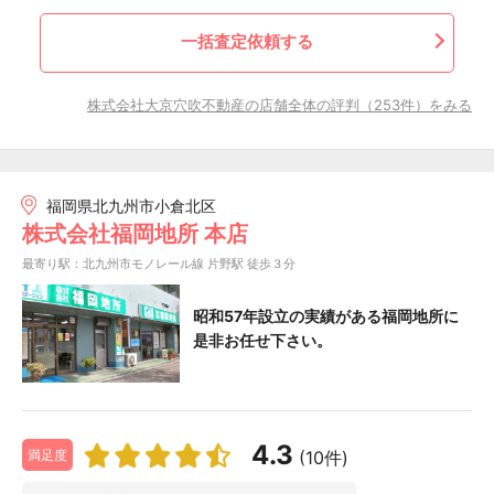
一括査定依頼する
株式会社大京穴吹不動産の店舗全体の評判（253件）をみる
福岡県北九州市小倉北区
株式会社福岡地所 本店
最寄り駅：北九州市モノレール線 片野駅 徒歩３分
昭和57年設立の実績がある福岡地所に
是非お任せ下さい。
4.3
(10件)
満足度