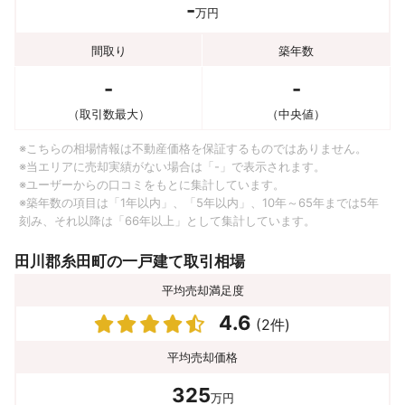
-
万円
間取り
築年数
-
-
（取引数最大）
（中央値）
※こちらの相場情報は不動産価格を保証するものではありません。
※当エリアに売却実績がない場合は「-」で表示されます。
※ユーザーからの口コミをもとに集計しています。
※築年数の項目は「1年以内」、「5年以内」、10年～65年までは5年
刻み、それ以降は「66年以上」として集計しています。
田川郡糸田町の一戸建て取引相場
平均売却満足度
4.6
(2件)
平均売却価格
325
万円