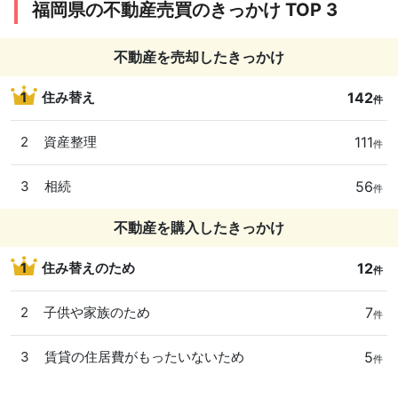
福岡県の不動産売買のきっかけ TOP 3
6ヶ月以内
3LDK
築20年以内
宗像市
福岡県
不動産を売却したきっかけ
3ヶ月以内
福岡市東区
142
1
住み替え
件
福岡県
9ヶ月以内
福岡市早良区
111
2
資産整理
件
福岡県
北九州市小倉
6ヶ月以内
3LDK
築25年以内
56
3
相続
件
北区
不動産を購入したきっかけ
福岡県
北九州市若松
9ヶ月以内
3LDK
築15年以内
区
12
1
住み替えのため
件
福岡県
6ヶ月以内
7
2
子供や家族のため
件
福岡市東区
福岡県
5
3
賃貸の住居費がもったいないため
件
12ヶ月以内
4LDK
築30年以内
福岡市東区