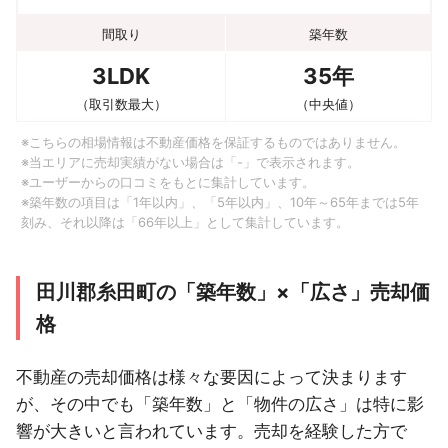
間取り
築年数
3LDK
35年
（取引数最大）
（中央値）
※こちらの相場情報は不動産価格を保証するものではありません。
※当エリアに売却実績がない場合は「-」で表示されます。
※ユーザーからの口コミをもとに集計しています。
※築年数の項目は「1年以内」、「5年以内」、10年～65年までは5年
刻み、それ以降は「66年以上」として集計しています。
田川郡糸田町の「築年数」×「広さ」売却価
格
不動産の売却価格は様々な要因によって決まります
が、その中でも「築年数」と「物件の広さ」は特に影
響が大きいと言われています。売却を経験した方で