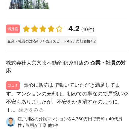
4.2
(10件)
満足度
企業・社員の対応
4.0
/
売却スピード
4.2
/
売却価格
4.2
株式会社大京穴吹不動産 錦糸町店の
企業・社員の対
応
熱心に販売まで動いていただき満足してま
口コミ
す。マンションの売却は、初めての事なので戸惑いや
不安もありましたが、不安をかき消すかのように、
丁...
続きをみる
江戸川区の分譲マンションを4,780万円で売却 / 40代男
性 / 説明が丁寧 他1件