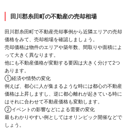
福岡県
3ヶ月以内
田川郡糸田町の不動産の売却相場
久留米市
福岡県
3ヶ月以内
2LDK
築40年以内
田川郡糸田町で不動産売却事例から近隣エリアの売却
福岡市中央区
価格をみて、売却相場を確認しましょう。
福岡県
売却価格は物件のエリアや築年数、間取りや面積によ
9ヶ月以内
福岡市中央区
って大きく異なります。
他にも不動産価格が変動する要因は大きく分けて2つ
福岡県
6ヶ月以内
福岡市西区
あります。
①経済や情勢の変化
福岡県
3ヶ月以内
4LDK
築5年以内
福岡市南区
例えば、都心に人が集まるような時には都心の不動産
価格は上昇しますし、逆に都心離れが起きている時に
福岡県
3ヶ月以内
3LDK
築40年以内
はそれに合わせて不動産価格も変動します。
久留米市
②イベントの影響などによる需要の変化
福岡県
最もわかりやすい例としてはオリンピック開催などで
6ヶ月以内
4LDK
築25年以内
筑紫野市
しょう。