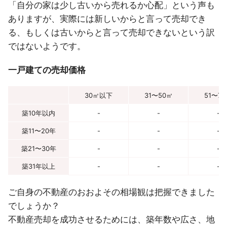
「自分の家は少し古いから売れるか心配」という声も
ありますが、実際には新しいからと言って売却でき
る、もしくは古いからと言って売却できないという訳
ではないようです。
一戸建ての売却価格
30㎡以下
31〜50㎡
51〜7
築10年以内
-
-
-
築11〜20年
-
-
-
築21〜30年
-
-
-
築31年以上
-
-
-
ご自身の不動産のおおよその相場観は把握できました
でしょうか？
不動産売却を成功させるためには、築年数や広さ、地