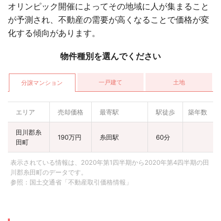
福岡県
オリンピック開催によってその地域に人が集まること
3ヶ月以内
福岡市中央区
が予測され、不動産の需要が高くなることで価格が変
化する傾向があります。
福岡県
12ヶ月以内
福岡市東区
物件種別を選んでください
福岡県
6ヶ月以内
福岡市早良区
一戸建て
土地
分譲マンション
福岡県
3ヶ月以内
福岡市東区
エリア
売却価格
最寄駅
駅徒歩
築年数
福岡県
12ヶ月以内
行橋市
田川郡糸
190万円
糸田駅
60分
田町
福岡県
北九州市八幡
3ヶ月以内
2LDK
築45年以内
表示されている情報は、2020年第1四半期から2020年第4四半期の田
東区
川郡糸田町のデータです。
参照：
国土交通省「不動産取引価格情報」
福岡県
3ヶ月以内
福岡市東区
福岡県