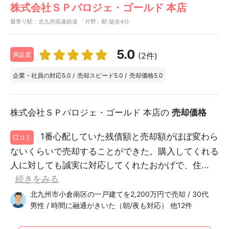
株式会社ＳＰパロジェ・ゴールド 本店
最寄り駅：北九州高速鉄道 「片野」駅 徒歩4分
5.0
(2件)
満足度
企業・社員の対応
5.0
/
売却スピード
5.0
/
売却価格
5.0
株式会社ＳＰパロジェ・ゴールド 本店の
売却価格
1番心配していた残債額と売却額がほぼ変わら
口コミ
ないくらいで売却することができた。購入してくれる
人に対しても誠実に対応してくれたおかげで、住...
続きをみる
北九州市小倉南区の一戸建てを2,200万円で売却 / 30代
男性 / 時間に融通がきいた（朝/夜も対応） 他12件