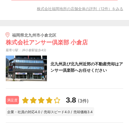
株式会社福岡地所の店舗全体の評判（12件）をみる
福岡県北九州市小倉北区
株式会社アンサー倶楽部 小倉店
最寄り駅：JR小倉駅徒歩4分
北九州及び北九州近郊の不動産売却はア
ンサー倶楽部へお任せください
3.8
(3件)
満足度
企業・社員の対応
4.0
/
売却スピード
4.0
/
売却価格
3.4