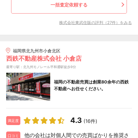
一括査定依頼する
株式会社東武住販の評判（27件）をみる
福岡県北九州市小倉北区
西鉄不動産株式会社 小倉店
最寄り駅：北九州モノレール平和通駅徒歩9分
福岡の不動産売買は創業80余年の西鉄
不動産へお任せください。
4.3
(16件)
満足度
他の会社は対個人間での売買ばかりを推奨さ
口コミ