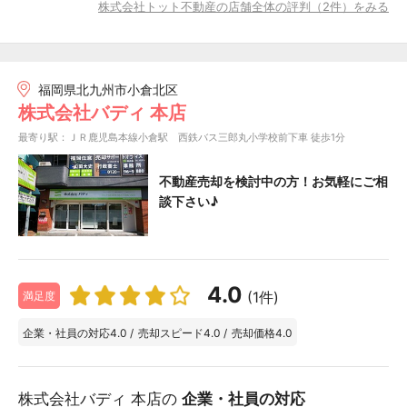
株式会社トット不動産の店舗全体の評判（2件）をみる
福岡県北九州市小倉北区
株式会社バディ 本店
最寄り駅：ＪＲ鹿児島本線小倉駅 西鉄バス三郎丸小学校前下車 徒歩1分
不動産売却を検討中の方！お気軽にご相
談下さい♪
4.0
(1件)
満足度
企業・社員の対応
4.0
/
売却スピード
4.0
/
売却価格
4.0
株式会社バディ 本店の
企業・社員の対応