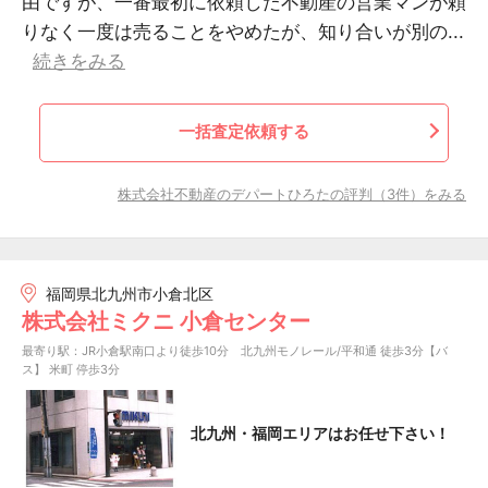
由ですが、一番最初に依頼した不動産の営業マンが頼
りなく一度は売ることをやめたが、知り合いが別の...
続きをみる
一括査定依頼する
株式会社不動産のデパートひろたの評判（3件）をみる
福岡県北九州市小倉北区
株式会社ミクニ 小倉センター
最寄り駅：JR小倉駅南口より徒歩10分 北九州モノレール/平和通 徒歩3分【バ
ス】 米町 停歩3分
北九州・福岡エリアはお任せ下さい！