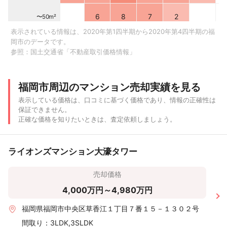
6
8
7
2
〜50m²
表示されている情報は、2020年第1四半期から2020年第4四半期の福
岡市のデータです。
5
11
24
3
1
〜40m²
参照：
国土交通省「不動産取引価格情報」
5
30
70
4
〜30m²
福岡市周辺のマンション売却実績を見る
12
9
4
〜20m²
表示している価格は、口コミに基づく価格であり、情報の正確性は
保証できません。
〜500 万
〜1,000
〜2,000
〜3,000
〜4,000
〜5,000
〜6
正確な価格を知りたいときは、査定依頼しましょう。
円
万円
万円
万円
万円
万円
ライオンズマンション大濠タワー
売却価格
4,000万円～4,980万円
福岡県福岡市中央区草香江１丁目７番１５－１３０２号
間取り：
3LDK,3SLDK