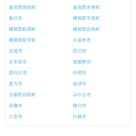
遠賀郡岡垣町
遠賀郡水巻町
春日市
糟屋郡宇美町
糟屋郡粕屋町
糟屋郡志免町
糟屋郡新宮町
久留米市
古賀市
田川市
太宰府市
筑紫野市
那珂川市
中間市
直方市
福津市
京都郡苅田町
みやま市
宗像市
柳川市
八女市
行橋市