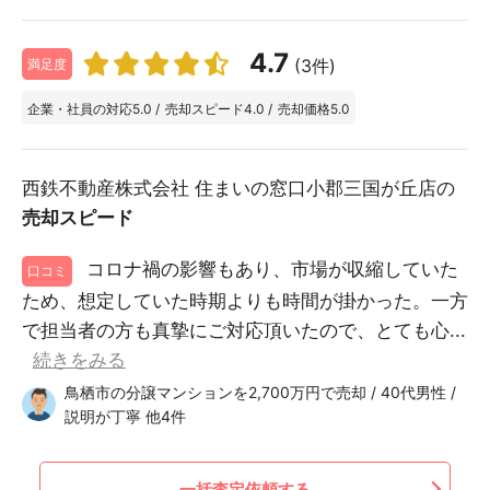
4.7
(3件)
満足度
企業・社員の対応
5.0
/
売却スピード
4.0
/
売却価格
5.0
西鉄不動産株式会社 住まいの窓口小郡三国が丘店の
売却スピード
コロナ禍の影響もあり、市場が収縮していた
口コミ
ため、想定していた時期よりも時間が掛かった。一方
で担当者の方も真摯にご対応頂いたので、とても心...
続きをみる
鳥栖市の分譲マンションを2,700万円で売却 / 40代男性 /
説明が丁寧 他4件
一括査定依頼する