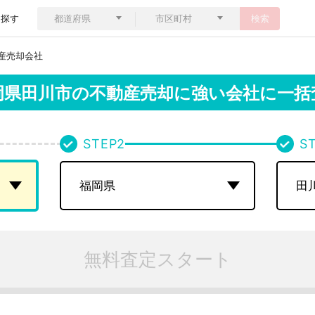
ら探す
検索
産売却会社
岡県田川市の
不動産売却に強い会社に一括
STEP
2
S
無料査定スタート