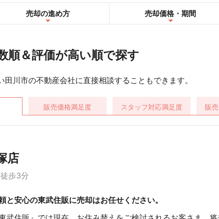
売却の進め方
売却
価格・期間
数順＆評価が高い順で探す
い田川市の不動産会社に直接相談することもできます。
販売価格
満足度
スタッフ対応
満足度
販売
塚店
駅徒歩3分
頼と安心の東武住販に売却はお任せください。
東武住販』では現在、お住み替えをご検討されるお客さま、将