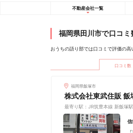
不動産会社
一覧
福岡県田川市で口コミ
おうちの語り部では口コミで評価の高
口コミ数
福岡県飯塚市
株式会社東武住販 飯
最寄り駅：JR筑豊本線 新飯塚
信
『