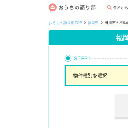
住所か
おうちの語り部TOP
福岡県
田川市の不動
福
STEP
1