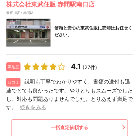
株式会社東武住販 赤間駅南口店
最寄り駅：赤間駅
信頼と安心の東武住販に売却はお任せく
ださい。
4.1
(27件)
満足度
説明も丁寧でわかりやすく、書類の送付も迅
口コミ
速でとても良かったです。やりとりもスムーズでした
し、対応も問題ありませんでした。とりあえず満足で
す。
続きをみる
一括査定依頼する