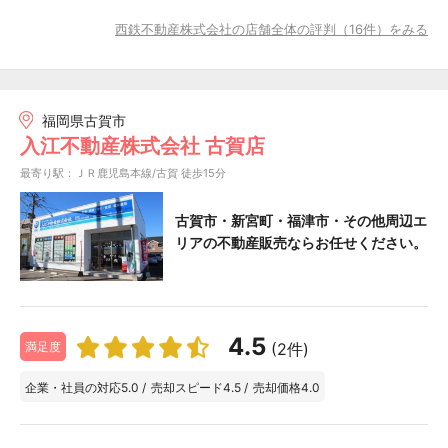
西鉄不動産株式会社の店舗全体の評判（16件）をみる
福岡県古賀市
入江不動産株式会社 古賀店
最寄り駅：ＪＲ鹿児島本線/古賀 徒歩15分
古賀市・新宮町・福津市・その他周辺エ
リアの不動産販売ならお任せください。
4.5
(2件)
満足度
企業・社員の対応
5.0
/
売却スピード
4.5
/
売却価格
4.0