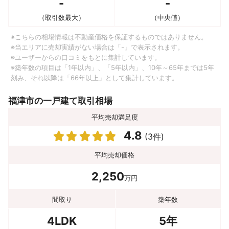
-
-
（取引数最大）
（中央値）
※こちらの相場情報は不動産価格を保証するものではありません。
※当エリアに売却実績がない場合は「-」で表示されます。
※ユーザーからの口コミをもとに集計しています。
※築年数の項目は「1年以内」、「5年以内」、10年～65年までは5年
刻み、それ以降は「66年以上」として集計しています。
福津市の一戸建て取引相場
平均売却満足度
4.8
(3件)
平均売却価格
2,250
万円
間取り
築年数
4LDK
5年