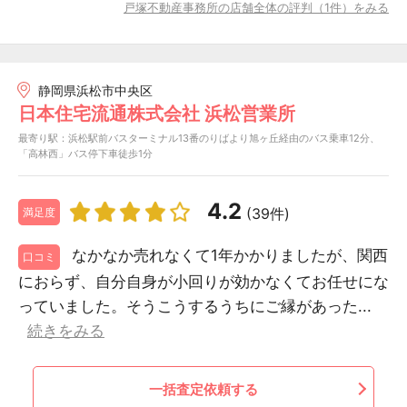
戸塚不動産事務所の店舗全体の評判（1件）をみる
静岡県浜松市中央区
日本住宅流通株式会社 浜松営業所
最寄り駅：浜松駅前バスターミナル13番のりばより旭ヶ丘経由のバス乗車12分、
「高林西」バス停下車徒歩1分
4.2
(39件)
満足度
なかなか売れなくて1年かかりましたが、関西
口コミ
におらず、自分自身が小回りが効かなくてお任せにな
っていました。そうこうするうちにご縁があった...
続きをみる
一括査定依頼する