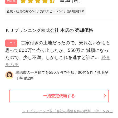
4.4
(1件)
満足度
企業・社員の対応
5.0
/
売却スピード
5.0
/
売却価格
3.0
ＫＪプランニング株式会社 本店の
売却価格
古家付きの土地だったので、売れないかもと
口コミ
思って600万で売り出したが、550万に 減額になっ
たので、少し不満。しかしこれを逃すと誰に...
続き
をみる
瑞穂市の一戸建てを550万円で売却 / 60代女性 / 説明が
丁寧 他2件
一括査定依頼する
ＫＪプランニング株式会社の店舗全体の評判（1件）をみる