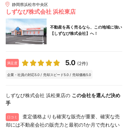
静岡県浜松市中央区
しずなび株式会社 浜松東店
不動産を高く売るなら、この地域に強い
【しずなび株式会社】へ！
5.0
(2件)
満足度
企業・社員の対応
5.0
/
売却スピード
5.0
/
売却価格
5.0
しずなび株式会社 浜松東店の
この会社を選んだ決め
手
査定価格よりも確実な販売が重要、確実な売
口コミ
却には不動産会社の販売力と最初の1か月で売れない