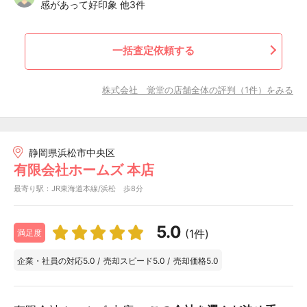
感があって好印象 他3件
一括査定依頼する
株式会社 覚堂の店舗全体の評判（1件）をみる
静岡県浜松市中央区
有限会社ホームズ 本店
最寄り駅：JR東海道本線/浜松 歩8分
5.0
(1件)
満足度
企業・社員の対応
5.0
/
売却スピード
5.0
/
売却価格
5.0