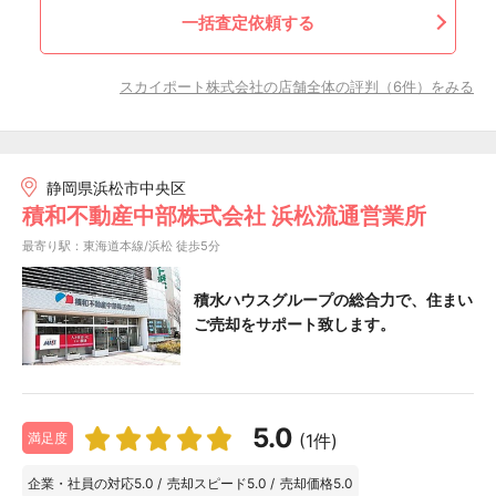
一括査定依頼する
スカイポート株式会社の店舗全体の評判（6件）をみる
静岡県浜松市中央区
積和不動産中部株式会社 浜松流通営業所
最寄り駅：東海道本線/浜松 徒歩5分
積水ハウスグループの総合力で、住まい
ご売却をサポート致します。
5.0
(1件)
満足度
企業・社員の対応
5.0
/
売却スピード
5.0
/
売却価格
5.0