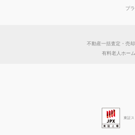
エンゼルリゾート伊豆稲取
370万円～3,280万円
売却価格
静岡県賀茂郡東伊豆町稲取３０１０
間取り：
1R,1SDK,1LDK,2LDK,他
広さ：
49.5㎡～198.0㎡
ライオンズマンション熱川
100万円～580万円
売却価格
静岡県賀茂郡東伊豆町奈良本１２５
間取り：
1K,1DK,1LDK,2LDK,他
広さ：
26.5㎡～86.29㎡