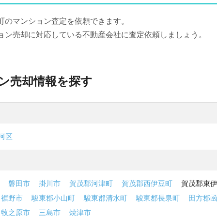
町のマンション査定を依頼できます。
ョン売却に対応している不動産会社に査定依頼しましょう。
ン売却情報を探す
河区
磐田市
掛川市
賀茂郡河津町
賀茂郡西伊豆町
賀茂郡東
裾野市
駿東郡小山町
駿東郡清水町
駿東郡長泉町
田方郡
牧之原市
三島市
焼津市