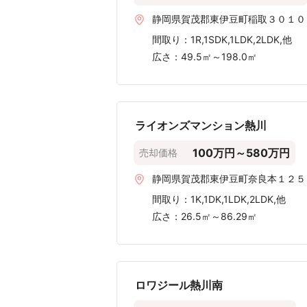
100m²超
〜100m²
〜90m²
〜80m²
〜70m²
〜60m²