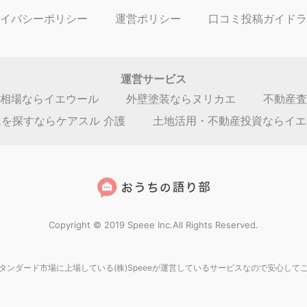
グランプリエ伊豆
190万円～3
売却価格
－７１
静岡県賀茂郡東伊豆町大
間取り：
1LDK
広さ：
51.84㎡
ライオンズマンション片
150万円～78
売却価格
３－２
静岡県賀茂郡東伊豆町片
間取り：
1R,1K,1DK,2DK,
広さ：
27.0㎡～70.0㎡