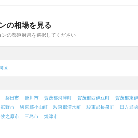
ンの相場を見る
ョンの都道府県を選択してください
河区
磐田市
掛川市
賀茂郡河津町
賀茂郡西伊豆町
賀茂郡東
裾野市
駿東郡小山町
駿東郡清水町
駿東郡長泉町
田方郡
牧之原市
三島市
焼津市