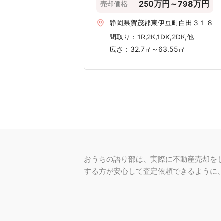
〜50m²
〜40m²
〜30m²
〜20m²
〜500 万円
〜1,000 万円
表示されている情報は、2020年第1四半期か
参照：
国土交通省「不動産取引価格情報」
賀茂郡東伊豆町周辺の
表示している価格は、口コミに基
正確な価格を知りたいときは、査