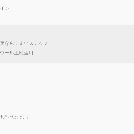
50万円
川字池の尻１４５
瀬白田
0万円
瀬５６７－８
他