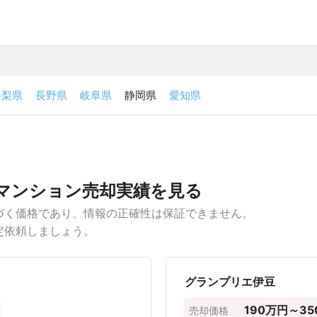
山梨県
長野県
岐阜県
静岡県
愛知県
相場の比較
て、土地などの不動産を売却しようとしている方は、賀茂郡東
なる要素は、「専有面積」「間取り」「築年数」「駅徒歩」の
却事例から、売却価格帯を専有面積の広さや駅からの距離ごと
 × 価格
間取り × 価格
築年数 × 価格
駅徒歩