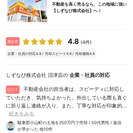
不動産を高く売るなら、この地域に強い
【しずなび株式会社】へ！
4.8
(4件)
満足度
企業・社員の対応
4.8
/
売却スピード
4.8
/
売却価格
4.8
しずなび株式会社 沼津店の
企業・社員の対応
不動産会社の担当者は、スピーディに対応し
口コミ
ていただき、気持ちよかった。外出している際も直ぐ
に折り返し連絡が入り、また、丁寧な対応が印象的...
続きをみる
駿東郡小山町の土地を250万円で売却 / 50代男性 / 返信
が早かった 他10件