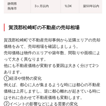
静岡県
3ヶ月以内
1LDK
築50年以内
熱海市
静岡県
6ヶ月以内
伊豆の国市
賀茂郡松崎町の不動産の売却相場
静岡県
9ヶ月以内
2LDK
築10年以内
静岡市駿河区
賀茂郡松崎町で不動産売却事例から近隣エリアの売却
価格をみて、売却相場を確認しましょう。
静岡県
12ヶ月以内
静岡市駿河区
売却価格は物件のエリアや築年数、間取りや面積によ
って大きく異なります。
静岡県
12ヶ月以内
他にも不動産価格が変動する要因は大きく分けて2つ
三島市
あります。
静岡県
9ヶ月以内
①経済や情勢の変化
浜松市浜名区
例えば、都心に人が集まるような時には都心の不動産
静岡県
価格は上昇しますし、逆に都心離れが起きている時に
6ヶ月以内
3LDK
築35年以内
浜松市中央区
はそれに合わせて不動産価格も変動します。
静岡県
②イベントの影響などによる需要の変化
6ヶ月以内