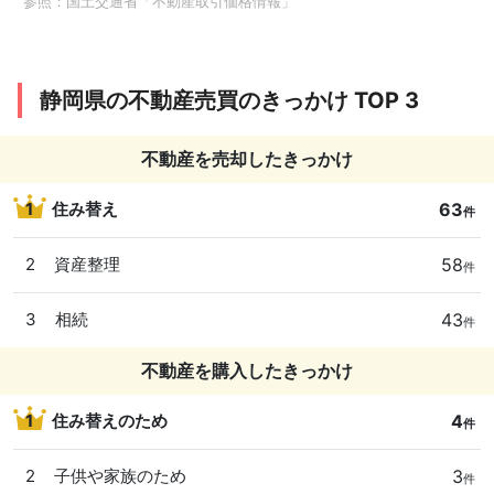
参照：
国土交通省「不動産取引価格情報」
静岡県
6ヶ月以内
沼津市
静岡県
静岡県の不動産売買のきっかけ TOP 3
3ヶ月以内
3LDK
築10年以内
静岡市駿河区
静岡県
不動産を売却したきっかけ
沼津市
63
1
住み替え
件
静岡県
6ヶ月以内
浜松市浜名区
58
2
資産整理
件
静岡県
9ヶ月以内
3LDK
築45年以内
浜松市中央区
43
3
相続
件
静岡県
3ヶ月以内
4LDK
築15年以内
不動産を購入したきっかけ
静岡市清水区
静岡県
4
1
住み替えのため
件
9ヶ月以内
2LDK
築30年以内
下田市
3
2
子供や家族のため
件
静岡県