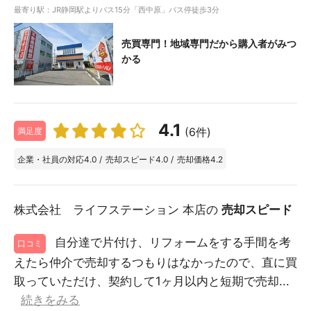
最寄り駅：JR静岡駅よりバス15分「西中原」バス停徒歩3分
売買専門！地域専門だから購入者がみつ
かる
4.1
(6件)
満足度
企業・社員の対応
4.0
/
売却スピード
4.0
/
売却価格
4.2
株式会社 ライフステーション 本店の
売却スピード
自分達で片付け、リフォームをする手間を考
口コミ
えたら仲介で売却するつもりはなかったので、直に買
取っていただけ、契約して1ヶ月以内と短期で売却...
続きをみる