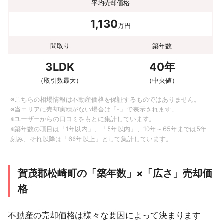
平均売却価格
1,130
万円
間取り
築年数
3LDK
40年
（取引数最大）
（中央値）
※こちらの相場情報は不動産価格を保証するものではありません。
※当エリアに売却実績がない場合は「-」で表示されます。
※ユーザーからの口コミをもとに集計しています。
※築年数の項目は「1年以内」、「5年以内」、10年～65年までは5年
刻み、それ以降は「66年以上」として集計しています。
賀茂郡松崎町の「築年数」×「広さ」売却価
格
不動産の売却価格は様々な要因によって決まります