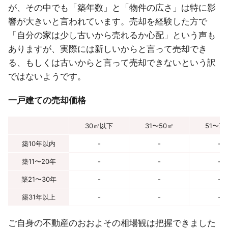
が、その中でも「築年数」と「物件の広さ」は特に影
響が大きいと言われています。売却を経験した方で
「自分の家は少し古いから売れるか心配」という声も
ありますが、実際には新しいからと言って売却でき
る、もしくは古いからと言って売却できないという訳
ではないようです。
一戸建ての売却価格
30㎡以下
31〜50㎡
51〜7
築10年以内
-
-
-
築11〜20年
-
-
-
築21〜30年
-
-
-
築31年以上
-
-
-
ご自身の不動産のおおよその相場観は把握できました