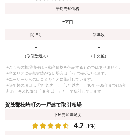
平均売却価格
-
万円
間取り
築年数
-
-
（取引数最大）
（中央値）
※こちらの相場情報は不動産価格を保証するものではありません。
※当エリアに売却実績がない場合は「-」で表示されます。
※ユーザーからの口コミをもとに集計しています。
※築年数の項目は「1年以内」、「5年以内」、10年～65年までは5年
刻み、それ以降は「66年以上」として集計しています。
賀茂郡松崎町の一戸建て取引相場
平均売却満足度
4.7
(1件)