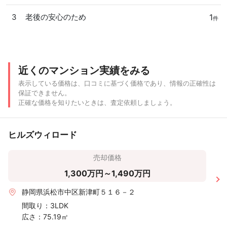
6ヶ月以内
3LDK
築20年以内
三島市
1
3
老後の安心のため
件
静岡県
1年以上
沼津市
近くのマンション実績をみる
表示している価格は、口コミに基づく価格であり、情報の正確性は
保証できません。
正確な価格を知りたいときは、査定依頼しましょう。
ヒルズウィロード
売却価格
1,300万円～1,490万円
静岡県浜松市中区新津町５１６－２
間取り：
3LDK
広さ：
75.19㎡