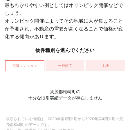
駿東郡清水町
最もわかりやすい例としてはオリンピック開催などで
しょう。
静岡県
1年以上
4LDK
築20年以内
静岡市駿河区
オリンピック開催によってその地域に人が集まること
が予測され、不動産の需要が高くなることで価格が変
静岡県
3ヶ月以内
3LDK
築10年以内
化する傾向があります。
三島市
静岡県
物件種別を選んでください
12ヶ月以内
3LDK
築20年以内
富士市
一戸建て
土地
静岡県
分譲マンション
6ヶ月以内
2LDK
築30年以内
熱海市
静岡県
3ヶ月以内
3LDK
築20年以内
静岡市葵区
賀茂郡松崎町の
十分な取引実績データが存在しません
静岡県
6ヶ月以内
沼津市
静岡県
表示されている情報は、2020年第1四半期から2020年第4四半期の賀
3ヶ月以内
4LDK
築25年以内
三島市
茂郡松崎町のデータです。