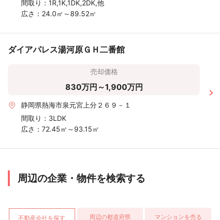
間取り：
1R,1K,1DK,2DK,他
広さ：
24.0㎡～89.52㎡
ダイアパレス湯河原ＧＨ二番館
売却価格
830万円～1,900万円
静岡県熱海市泉元宮上分２６９－１
間取り：
3LDK
広さ：
72.45㎡～93.15㎡
周辺の企業・物件を検索する
周辺の都道府県
マンションを売る
不動産会社を探す