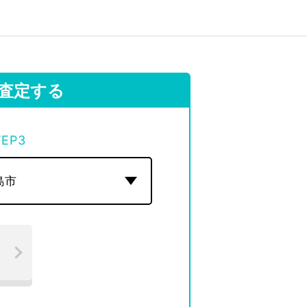
査定する
TEP
3