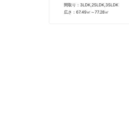
間取り：
3LDK,2SLDK,3SLDK
広さ：
67.49㎡～77.28㎡
おうちの語り部は、実際に不動産売却を
する方が安心して査定依頼できるように
プラ