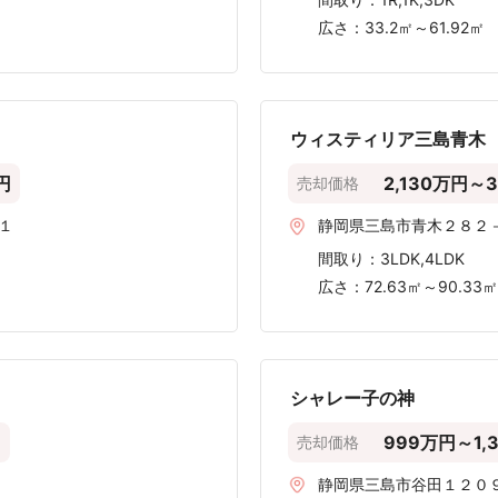
広さ：
33.2㎡～61.92㎡
ウィスティリア三島青木
円
2,130万円～3
売却価格
１
静岡県三島市青木２８２
間取り：
3LDK,4LDK
広さ：
72.63㎡～90.33
シャレー子の神
円
999万円～1,
売却価格
静岡県三島市谷田１２０