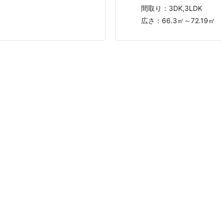
間取り：
3DK,3LDK
広さ：
66.3㎡～72.19㎡
した方の口コミ・評判を読んで、安心して不動産会社に査定依頼で
、おうちの語り部をぜひご利用ください。
トップ
運営会社
利用規約
イバシーポリシー
運営ポリシー
口コミ投稿ガイドラ