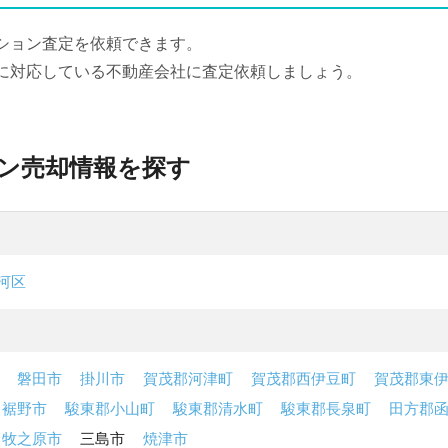
ション査定を依頼できます。
に対応している不動産会社に査定依頼しましょう。
ン売却情報を探す
河区
磐田市
掛川市
賀茂郡河津町
賀茂郡西伊豆町
賀茂郡東
裾野市
駿東郡小山町
駿東郡清水町
駿東郡長泉町
田方郡
牧之原市
三島市
焼津市