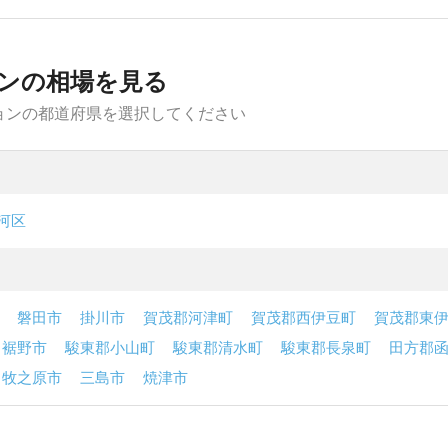
ンの相場を見る
ョンの都道府県を選択してください
河区
磐田市
掛川市
賀茂郡河津町
賀茂郡西伊豆町
賀茂郡東
裾野市
駿東郡小山町
駿東郡清水町
駿東郡長泉町
田方郡
牧之原市
三島市
焼津市