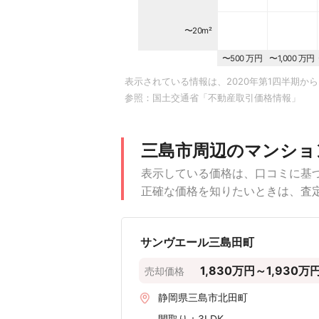
〜20m²
〜500 万円
〜1,000 万円
表示されている情報は、2020年第1四半期から
参照：
国土交通省「不動産取引価格情報」
三島市周辺のマンショ
表示している価格は、口コミに基
正確な価格を知りたいときは、査
サンヴエール三島田町
1,830万円～1,930万
売却価格
静岡県三島市北田町
間取り：
3LDK