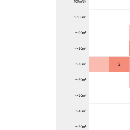
100m²超
〜100m²
〜90m²
〜80m²
1
2
〜70m²
〜60m²
〜50m²
〜40m²
〜30m²