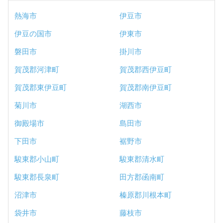
熱海市
伊豆市
伊豆の国市
伊東市
磐田市
掛川市
賀茂郡河津町
賀茂郡西伊豆町
賀茂郡東伊豆町
賀茂郡南伊豆町
菊川市
湖西市
御殿場市
島田市
下田市
裾野市
駿東郡小山町
駿東郡清水町
駿東郡長泉町
田方郡函南町
沼津市
榛原郡川根本町
袋井市
藤枝市