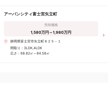
アーバンシティ富士宮矢立町
売却価格
1,580万円～1,980万円
静岡県富士宮市矢立町８２５－１
間取り：
3LDK,4LDK
広さ：
68.82㎡～84.58㎡
おうちの語り部は、実際に不動産売却をした方の口コミ・評判を
読んで、安心して不動産会社に査定依頼できるサイトです。はじ
めて不動産売却をする方が安心して査定依頼できるように、おう
ちの語り部をぜひご利用ください。