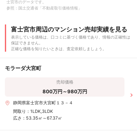
士宮市のデータです。
〜40m²
参照：
国土交通省「不動産取引価格情報」
〜30m²
富士宮市周辺のマンション売却実績を見る
〜20m²
表示している価格は、口コミに基づく価格であり、情報の正確性は
保証できません。
〜500 万
〜1,000
〜2,000
〜3,000
〜4,000
〜5,000
〜6
正確な価格を知りたいときは、査定依頼しましょう。
円
万円
万円
万円
万円
万円
モラーダ大宮町
売却価格
800万円～980万円
静岡県富士宮市大宮町１３－４
間取り：
1LDK,3LDK
広さ：
53.35㎡～67.37㎡