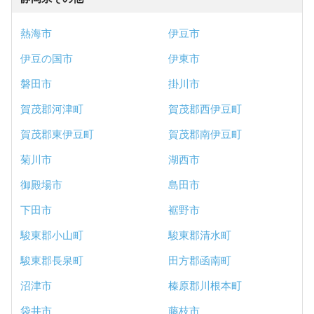
熱海市
伊豆市
伊豆の国市
伊東市
磐田市
掛川市
賀茂郡河津町
賀茂郡西伊豆町
賀茂郡東伊豆町
賀茂郡南伊豆町
菊川市
湖西市
御殿場市
島田市
下田市
裾野市
駿東郡小山町
駿東郡清水町
駿東郡長泉町
田方郡函南町
沼津市
榛原郡川根本町
袋井市
藤枝市