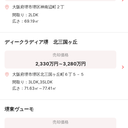
大阪府堺市堺区神南辺町２丁
間取り：
2LDK
広さ：
69.19㎡
ディークラディア堺 北三国ヶ丘
売却価格
2,330万円～3,280万円
大阪府堺市堺区北三国ヶ丘町６丁５－５
間取り：
3LDK,3SLDK
広さ：
71.63㎡～77.41㎡
堺東ヴューモ
売却価格