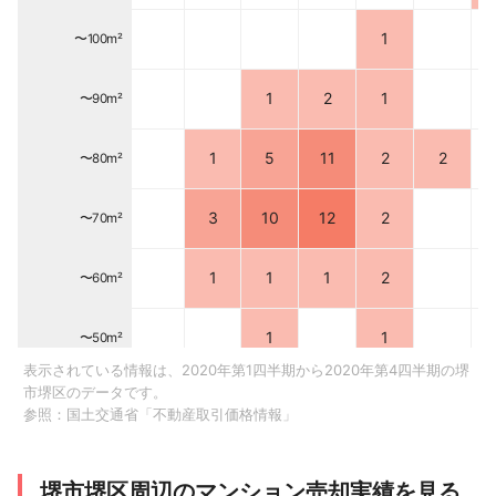
1
〜100m²
1
2
1
〜90m²
1
5
11
2
2
〜80m²
3
10
12
2
〜70m²
1
1
1
2
〜60m²
1
1
〜50m²
表示されている情報は、2020年第1四半期から2020年第4四半期の堺
市堺区のデータです。
1
1
〜40m²
参照：
国土交通省「不動産取引価格情報」
〜30m²
堺市堺区周辺のマンション売却実績を見る