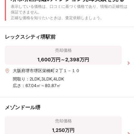
2
〜20m²
表示している価格は、口コミに基づく価格であり、情報の正確性は
保証できません。
〜500 万
〜1,000
〜2,000
〜3,000
〜4,000
〜5,000
〜6
正確な価格を知りたいときは、査定依頼しましょう。
円
万円
万円
万円
万円
万円
レックスシティ堺駅前
売却価格
1,600万円～2,398万円
大阪府堺市堺区栄橋町２丁１－１０
間取り：
2LDK,3LDK,4LDK
広さ：
67.04㎡～80.87㎡
メゾンドール堺
売却価格
1,250万円