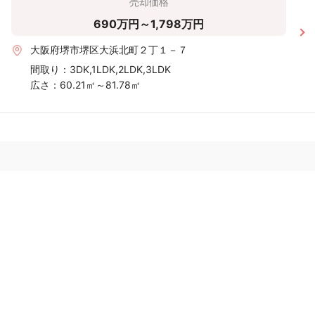
売却価格
690万円～1,798万円
大阪府堺市堺区大浜北町２丁１－７
間取り：
3DK,1LDK,2LDK,3LDK
広さ：
60.21㎡～81.78㎡
おうちの語り部は、実際に不動産売却をした方の口コミ・評判を
読んで、安心して不動産会社に査定依頼できるサイトです。はじ
めて不動産売却をする方が安心して査定依頼できるように、おう
ちの語り部をぜひご利用ください。
トップ
運営会社
利用規約