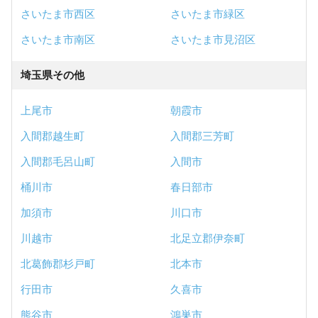
さいたま市西区
さいたま市緑区
さいたま市南区
さいたま市見沼区
埼玉県その他
上尾市
朝霞市
入間郡越生町
入間郡三芳町
入間郡毛呂山町
入間市
桶川市
春日部市
加須市
川口市
川越市
北足立郡伊奈町
北葛飾郡杉戸町
北本市
行田市
久喜市
熊谷市
鴻巣市