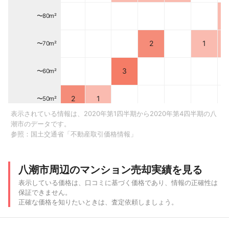
〜80m²
2
1
〜70m²
3
〜60m²
2
1
〜50m²
表示されている情報は、2020年第1四半期から2020年第4四半期の八
潮市のデータです。
1
〜40m²
参照：
国土交通省「不動産取引価格情報」
〜30m²
八潮市周辺のマンション売却実績を見る
〜20m²
表示している価格は、口コミに基づく価格であり、情報の正確性は
保証できません。
〜500 万
〜1,000
〜2,000
〜3,000
〜4,000
〜5,000
〜6
正確な価格を知りたいときは、査定依頼しましょう。
円
万円
万円
万円
万円
万円