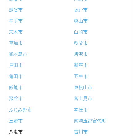
越谷市
坂戸市
幸手市
狭山市
志木市
白岡市
草加市
秩父市
鶴ヶ島市
所沢市
戸田市
新座市
蓮田市
羽生市
飯能市
東松山市
深谷市
富士見市
ふじみ野市
本庄市
三郷市
南埼玉郡宮代町
八潮市
吉川市