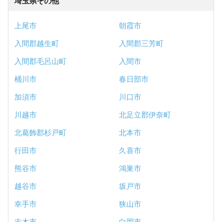
埼玉県その他
上尾市
朝霞市
入間郡越生町
入間郡三芳町
入間郡毛呂山町
入間市
桶川市
春日部市
加須市
川口市
川越市
北足立郡伊奈町
北葛飾郡杉戸町
北本市
行田市
久喜市
熊谷市
鴻巣市
越谷市
坂戸市
幸手市
狭山市
志木市
白岡市