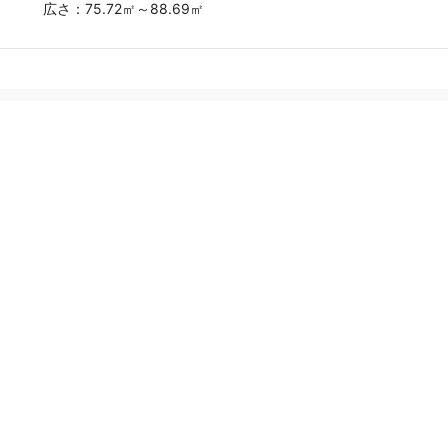
広さ：
75.72㎡～88.69㎡
おうちの語り部は、実際に不動産売却をした方の口コミ・評判を
読んで、安心して不動産会社に査定依頼できるサイトです。はじ
めて不動産売却をする方が安心して査定依頼できるように、おう
ちの語り部をぜひご利用ください。
トップ
運営会社
利用規約
プライバシーポリシー
運営ポリシー
口コミ投稿ガイドライン