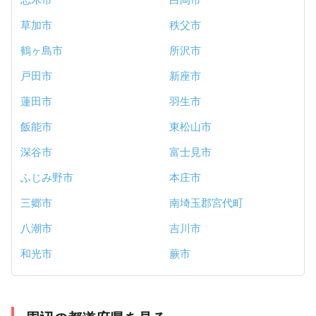
草加市
秩父市
鶴ヶ島市
所沢市
戸田市
新座市
蓮田市
羽生市
飯能市
東松山市
深谷市
富士見市
ふじみ野市
本庄市
三郷市
南埼玉郡宮代町
八潮市
吉川市
和光市
蕨市