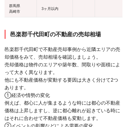
群馬県
3ヶ月以内
高崎市
群馬県
12ヶ月以内
3LDK
築5年以内
前橋市
邑楽郡千代田町の不動産の売却相場
群馬県
3ヶ月以内
3LDK
築5年以内
高崎市
邑楽郡千代田町で不動産売却事例から近隣エリアの売
却価格をみて、売却相場を確認しましょう。
群馬県
ワンル
6ヶ月以内
築35年以内
高崎市
ーム
売却価格は物件のエリアや築年数、間取りや面積によ
って大きく異なります。
群馬県
9ヶ月以内
他にも不動産価格が変動する要因は大きく分けて2つ
前橋市
あります。
群馬県
3ヶ月以内
①経済や情勢の変化
前橋市
例えば、都心に人が集まるような時には都心の不動産
価格は上昇しますし、逆に都心離れが起きている時に
はそれに合わせて不動産価格も変動します。
②イベントの影響などによる需要の変化