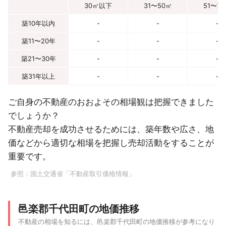
30㎡以下
31〜50㎡
51〜7
築10年以内
-
-
-
築11〜20年
-
-
-
築21〜30年
-
-
-
築31年以上
-
-
-
ご自身の不動産のおおよその相場観は把握できました
でしょうか？
不動産売却を成功させるためには、築年数や広さ、地
価などから適切な相場を把握し売却活動をすることが
重要です。
参照：
国土交通省「不動産取引価格情報」
邑楽郡千代田町の地価推移
不動産の相場を知るには、邑楽郡千代田町の地価推移が参考になり