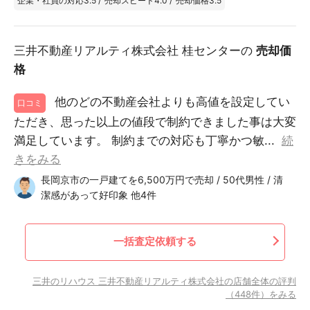
企業・社員の対応
3.5
/
売却スピード
4.0
/
売却価格
3.5
三井不動産リアルティ株式会社 桂センターの
売却価
格
他のどの不動産会社よりも高値を設定してい
口コミ
ただき、思った以上の値段で制約できました事は大変
満足しています。 制約までの対応も丁寧かつ敏...
続
きをみる
長岡京市の一戸建てを6,500万円で売却 / 50代男性 / 清
潔感があって好印象 他4件
一括査定依頼する
三井のリハウス 三井不動産リアルティ株式会社の店舗全体の評判
（448件）をみる