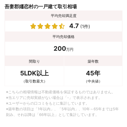
吾妻郡嬬恋村の一戸建て取引相場
平均売却満足度
4.7
(1件)
平均売却価格
200
万円
間取り
築年数
5LDK以上
45年
（取引数最大）
（中央値）
※こちらの相場情報は不動産価格を保証するものではありません。
※当エリアに売却実績がない場合は「-」で表示されます。
※ユーザーからの口コミをもとに集計しています。
※築年数の項目は「1年以内」、「5年以内」、10年～65年までは5年
刻み、それ以降は「66年以上」として集計しています。