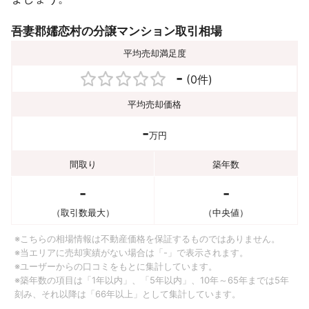
吾妻郡嬬恋村の分譲マンション取引相場
平均売却満足度
-
(0件)
平均売却価格
-
万円
間取り
築年数
-
-
（取引数最大）
（中央値）
※こちらの相場情報は不動産価格を保証するものではありません。
※当エリアに売却実績がない場合は「-」で表示されます。
※ユーザーからの口コミをもとに集計しています。
※築年数の項目は「1年以内」、「5年以内」、10年～65年までは5年
刻み、それ以降は「66年以上」として集計しています。