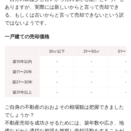
ありますが、実際には新しいからと言って売却でき
る、もしくは古いからと言って売却できないという訳
ではないようです。
一戸建ての売却価格
30㎡以下
31〜50㎡
51〜7
築10年以内
-
-
-
築11〜20年
-
-
-
築21〜30年
-
-
-
築31年以上
-
-
-
ご自身の不動産のおおよその相場観は把握できました
でしょうか？
不動産売却を成功させるためには、築年数や広さ、地
価などから適切な相場を把握し売却活動をすることが