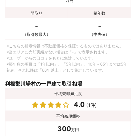
万円
間取り
築年数
-
-
（取引数最大）
（中央値）
※こちらの相場情報は不動産価格を保証するものではありません。
※当エリアに売却実績がない場合は「-」で表示されます。
※ユーザーからの口コミをもとに集計しています。
※築年数の項目は「1年以内」、「5年以内」、10年～65年までは5年
刻み、それ以降は「66年以上」として集計しています。
利根郡川場村の一戸建て取引相場
平均売却満足度
4.0
(1件)
平均売却価格
300
万円