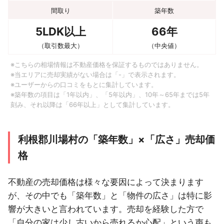
間取り
築年数
5LDK以上
66年
（取引数最大）
（中央値）
※こちらの相場情報は不動産価格を保証するものではありません。
※当エリアに売却実績がない場合は「-」で表示されます。
※ユーザーからの口コミをもとに集計しています。
※築年数の項目は「1年以内」、「5年以内」、10年～65年までは5年
刻み、それ以降は「66年以上」として集計しています。
利根郡川場村の「築年数」×「広さ」売却価
格
不動産の売却価格は様々な要因によって決まります
が、その中でも「築年数」と「物件の広さ」は特に影
響が大きいと言われています。売却を経験した方で
「自分の家は少し古いから売れるか心配」という声も