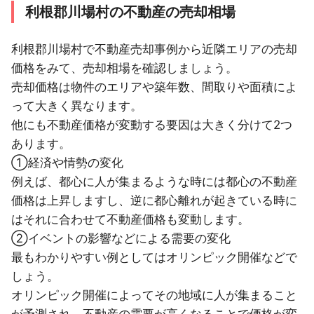
利根郡川場村の不動産の売却相場
群馬県
12ヶ月以内
3LDK
築5年以内
前橋市
利根郡川場村で不動産売却事例から近隣エリアの売却
価格をみて、売却相場を確認しましょう。
群馬県
6ヶ月以内
2LDK
築35年以内
前橋市
売却価格は物件のエリアや築年数、間取りや面積によ
って大きく異なります。
群馬県
3ヶ月以内
他にも不動産価格が変動する要因は大きく分けて2つ
高崎市
あります。
群馬県
9ヶ月以内
①経済や情勢の変化
前橋市
例えば、都心に人が集まるような時には都心の不動産
価格は上昇しますし、逆に都心離れが起きている時に
はそれに合わせて不動産価格も変動します。
②イベントの影響などによる需要の変化
最もわかりやすい例としてはオリンピック開催などで
しょう。
オリンピック開催によってその地域に人が集まること