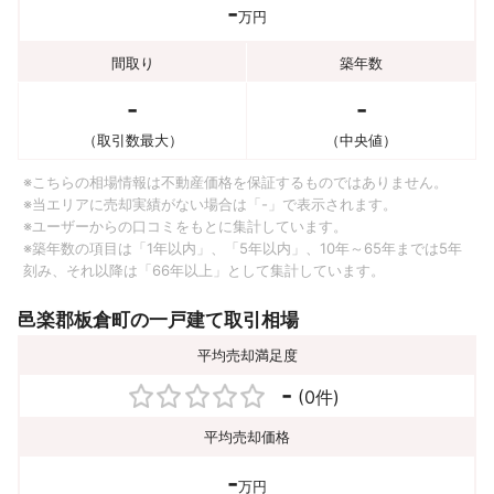
-
万円
間取り
築年数
-
-
（取引数最大）
（中央値）
※こちらの相場情報は不動産価格を保証するものではありません。
※当エリアに売却実績がない場合は「-」で表示されます。
※ユーザーからの口コミをもとに集計しています。
※築年数の項目は「1年以内」、「5年以内」、10年～65年までは5年
刻み、それ以降は「66年以上」として集計しています。
邑楽郡板倉町の一戸建て取引相場
平均売却満足度
-
(0件)
平均売却価格
-
万円