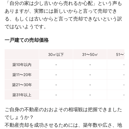
「自分の家は少し古いから売れるか心配」という声も
ありますが、実際には新しいからと言って売却でき
る、もしくは古いからと言って売却できないという訳
ではないようです。
一戸建ての売却価格
30㎡以下
31〜50㎡
51〜7
築10年以内
-
-
-
築11〜20年
-
-
-
築21〜30年
-
-
-
築31年以上
-
-
-
ご自身の不動産のおおよその相場観は把握できました
でしょうか？
不動産売却を成功させるためには、築年数や広さ、地