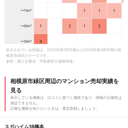
1
1
1
〜70m²
1
2
1
3
〜60m²
4
〜50m²
表示されている情報は、2020年第1四半期から2020年第4四半期の相
模原市緑区のデータです。
〜40m²
参照：
国土交通省「不動産取引価格情報」
1
〜30m²
相模原市緑区周辺のマンション売却実績を
1
〜20m²
見る
表示している価格は、口コミに基づく価格であり、情報の正確性は
〜500 万
〜1,000
〜2,000
〜3,000
〜4,000
〜5,000
〜6
保証できません。
円
万円
万円
万円
万円
万円
正確な価格を知りたいときは、査定依頼しましょう。
スガハイム18橋本