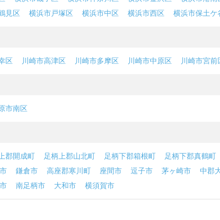
鶴見区
横浜市戸塚区
横浜市中区
横浜市西区
横浜市保土ケ
幸区
川崎市高津区
川崎市多摩区
川崎市中原区
川崎市宮前
原市南区
上郡開成町
足柄上郡山北町
足柄下郡箱根町
足柄下郡真鶴町
市
鎌倉市
高座郡寒川町
座間市
逗子市
茅ヶ崎市
中郡
市
南足柄市
大和市
横須賀市