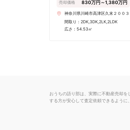
〜50m²
〜40m²
〜30m²
〜20m²
〜500 万円
〜1,000 万円
表示されている情報は、2020年第1四半期か
参照：
国土交通省「不動産取引価格情報」
足柄上郡山北町周辺の
表示している価格は、口コミに基
正確な価格を知りたいときは、査