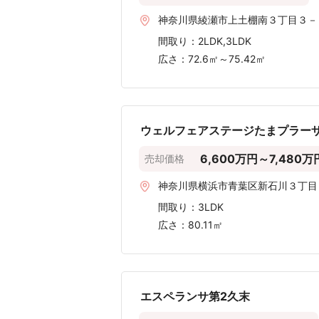
100m²超
〜100m²
〜90m²
〜80m²
〜70m²
〜60m²