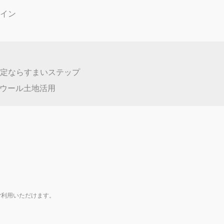
ン
880万円
２丁目１５－２９
3LDK
2,580万円
６丁目
㎡