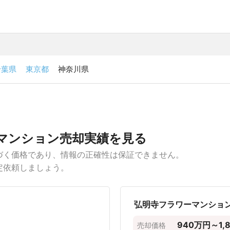
千葉県
東京都
神奈川県
相場の比較
て、土地などの不動産を売却しようとしている方は、足柄上郡
なる要素は、「専有面積」「間取り」「築年数」「駅徒歩」の
却事例から、売却価格帯を専有面積の広さや駅からの距離ごと
 × 価格
間取り × 価格
築年数 × 価格
駅徒歩