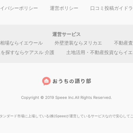
弘明寺フラワーマンショ
940万円～1,
売却価格
３
神奈川県横浜市南区大岡
間取り：
2DK,3DK,2LDK,
広さ：
51.03㎡～62.15㎡
ザクレシオ
白根代官ハイツ
円
1,780万円～
売却価格
神奈川県横浜市旭区白根
間取り：
3LDK,4LDK
広さ：
92.08㎡～92.34