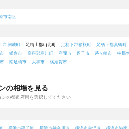
原市南区
上郡開成町
足柄上郡山北町
足柄下郡箱根町
足柄下郡真鶴町
市
鎌倉市
高座郡寒川町
座間市
逗子市
茅ヶ崎市
中郡
市
南足柄市
大和市
横須賀市
ンの相場を見る
ョンの都道府県を選択してください
区
横浜市磯子区
横浜市神奈川区
横浜市金沢区
横浜市港南