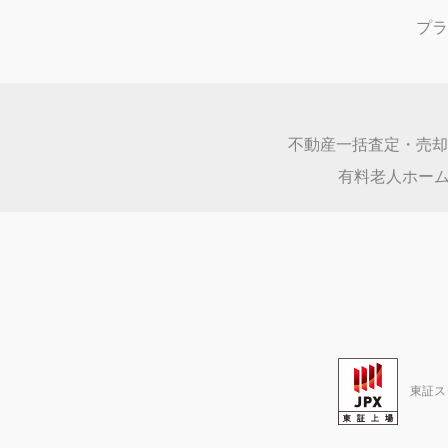
あやせグリーンハイツ
420万円～980万円
売却価格
神奈川県綾瀬市上土棚南３丁目３－
間取り：
2LDK,3LDK
広さ：
72.6㎡～75.42㎡
ウェルフェアステージたまプラー
6,600万円～7,480万
売却価格
神奈川県横浜市青葉区新石川３丁目
間取り：
3LDK
広さ：
80.11㎡