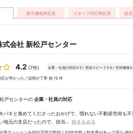
販売価格
満足度
スタッフ対応
満足度
販売
株式会社 新松戸センター
4.2
(7件)
企業・社員の対応
4.5
/
売却スピード
3.9
/
売却価格
4
応が早かった／説明が丁寧 他 15 件
新松戸センターの
企業・社員の対応
キパキと進めてくださったおかげで、慣れない不動産売却も不
い地元の支店だったので、担当...
続きをみる
譲マンションを950万円で売却 / 50代女性 / 知名度があって安心 他5