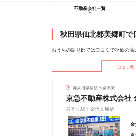
不動産会社
一覧
秋田県仙北郡美郷町で
おうちの語り部では口コミで評価の高
口コミ数
神奈川県横浜市金沢区
京急不動産株式会社 
最寄り駅：金沢文庫駅
金
京