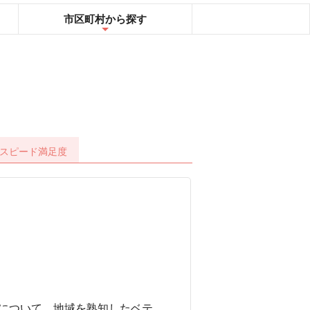
市区町村
から探す
スピード
満足度
について、地域を熟知したベテ