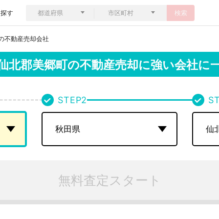
ら探す
検索
の不動産売却会社
仙北郡美郷町の
不動産売却に強い会社に
STEP
2
S
無料査定スタート