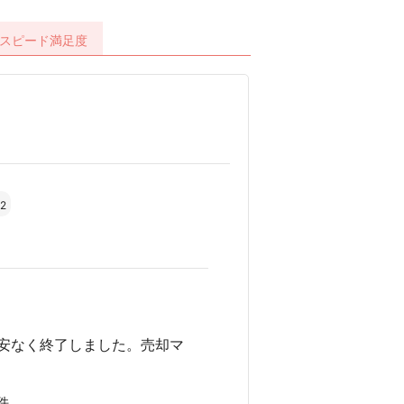
スピード
満足度
.2
安なく終了しました。売却マ
件