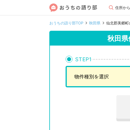
住所か
おうちの語り部TOP
秋田県
仙北郡美郷町
秋田県
STEP
1