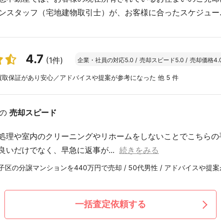
ンスタッフ（宅地建物取引士）が、お客様に合ったスケジュー..
4.7
(1件)
企業・社員の対応
5.0
/
売却スピード
5.0
/
売却価格
4.
取保証があり安心／アドバイスや提案が参考になった 他 5 件
の
売却スピード
処理や室内のクリーニングやリホームをしないことでこちらの
良いだけでなく、早急に返事が...
続きをみる
子区の分譲マンションを440万円で売却 / 50代男性 / アドバイスや提
一括査定依頼する