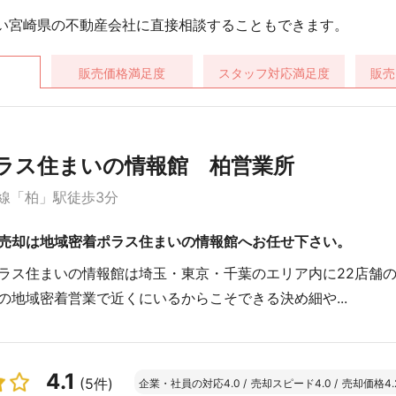
い宮崎県の不動産会社に直接相談することもできます。
販売価格
満足度
スタッフ対応
満足度
販売
ポラス住まいの情報館 柏営業所
線「柏」駅徒歩3分
売却は地域密着ポラス住まいの情報館へお任せ下さい。
ラス住まいの情報館は埼玉・東京・千葉のエリア内に22店舗のネ
の地域密着営業で近くにいるからこそできる決め細や...
4.1
(5件)
企業・社員の対応
4.0
/
売却スピード
4.0
/
売却価格
4.