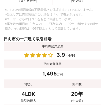
（取引数最大）
（中央値）
※こちらの相場情報は不動産価格を保証するものではありません。
※当エリアに売却実績がない場合は「-」で表示されます。
※ユーザーからの口コミをもとに集計しています。
※築年数の項目は「1年以内」、「5年以内」、10年～65年までは5年
刻み、それ以降は「66年以上」として集計しています。
日向市の一戸建て取引相場
平均売却満足度
3.9
(4件)
平均売却価格
1,495
万円
間取り
築年数
4LDK
20年
（取引数最大）
（中央値）