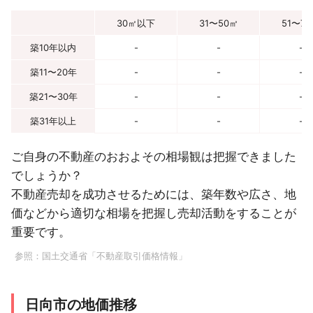
30㎡以下
31〜50㎡
51〜7
築10年以内
-
-
-
築11〜20年
-
-
-
築21〜30年
-
-
-
築31年以上
-
-
-
ご自身の不動産のおおよその相場観は把握できました
でしょうか？
不動産売却を成功させるためには、築年数や広さ、地
価などから適切な相場を把握し売却活動をすることが
重要です。
参照：
国土交通省「不動産取引価格情報」
日向市の地価推移