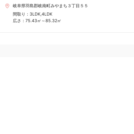
岐阜県羽島郡岐南町みやまち３丁目５５
間取り：
3LDK,4LDK
広さ：
75.43㎡～85.32㎡
おうちの語り部は、実際に不動産売却をした方の口コミ・評判を
読んで、安心して不動産会社に査定依頼できるサイトです。はじ
めて不動産売却をする方が安心して査定依頼できるように、おう
ちの語り部をぜひご利用ください。
トップ
運営会社
利用規約
プライバシーポリシー
運営ポリシー