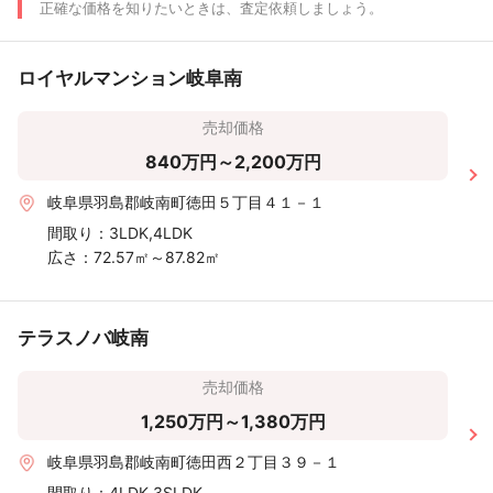
〜30m²
正確な価格を知りたいときは、査定依頼しましょう。
〜20m²
ロイヤルマンション岐阜南
〜500 万
〜1,000
〜2,000
〜3,000
〜4,000
〜5,000
〜6
売却価格
円
万円
万円
万円
万円
万円
840万円～2,200万円
岐阜県羽島郡岐南町徳田５丁目４１－１
間取り：
3LDK,4LDK
広さ：
72.57㎡～87.82㎡
テラスノバ岐南
売却価格
1,250万円～1,380万円
岐阜県羽島郡岐南町徳田西２丁目３９－１
間取り：
4LDK,3SLDK