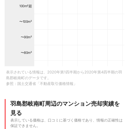
100m²超
〜100m²
〜90m²
〜80m²
〜70m²
表示されている情報は、2020年第1四半期から2020年第4四半期の羽
島郡岐南町のデータです。
参照：
国土交通省「不動産取引価格情報」
〜60m²
〜50m²
羽島郡岐南町周辺のマンション売却実績を
見る
〜40m²
表示している価格は、口コミに基づく価格であり、情報の正確性は
保証できません。