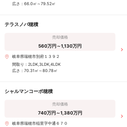
広さ：
66.0㎡～79.52㎡
テラスノバ穂積
売却価格
560万円～1,130万円
岐阜県瑞穂市別府１３９２
間取り：
2LDK,3LDK,4LDK
広さ：
70.31㎡～80.78㎡
シャルマンコーポ穂積
売却価格
740万円～1,380万円
岐阜県瑞穂市稲里字中通６７０