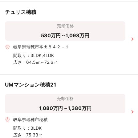
〜30m²
チュリス穂積
〜20m²
売却価格
〜500 万
〜1,000
〜2,000
〜3,000
〜4,000
〜5,000
〜6
580万円～1,098万円
円
万円
万円
万円
万円
万円
岐阜県瑞穂市本田８４２－１
間取り：
3LDK,4LDK
広さ：
64.5㎡～72.6㎡
UMマンション穂積21
売却価格
1,080万円～1,380万円
岐阜県瑞穂市穂積
間取り：
3LDK
広さ：
75.33㎡