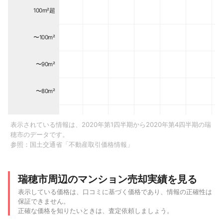
100m²超
〜100m²
〜90m²
〜80m²
〜70m²
表示されている情報は、2020年第1四半期から2020年第4四半期の瑞
穂市のデータです。
参照：
国土交通省「不動産取引価格情報」
〜60m²
〜50m²
瑞穂市周辺のマンション売却実績を見る
表示している価格は、口コミに基づく価格であり、情報の正確性は
〜40m²
保証できません。
正確な価格を知りたいときは、査定依頼しましょう。