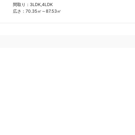
間取り：
3LDK,4LDK
広さ：
70.35㎡～87.53㎡
おうちの語り部は、実際に不動産売却をした方の口コミ・評判を
読んで、安心して不動産会社に査定依頼できるサイトです。はじ
めて不動産売却をする方が安心して査定依頼できるように、おう
ちの語り部をぜひご利用ください。
トップ
運営会社
利用規約
プライバシーポリシー
運営ポリシー