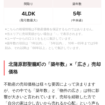
間取り
築年数
4LDK
5年
（取引数最大）
（中央値）
※こちらの相場情報は不動産価格を保証するものではありません。
※当エリアに売却実績がない場合は「-」で表示されます。
※ユーザーからの口コミをもとに集計しています。
※築年数の項目は「1年以内」、「5年以内」、10年～65年までは5年
刻み、それ以降は「66年以上」として集計しています。
北蒲原郡聖籠町の「築年数」×「広さ」売却
価格
不動産の売却価格は様々な要因によって決まります
が、その中でも「築年数」と「物件の広さ」は特に影
響が大きいと言われています。売却を経験した方で
「自分の家は少し古いから売れるか心配」という声も