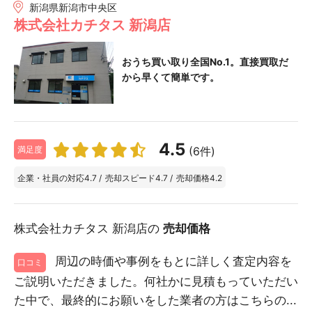
新潟県新潟市中央区
株式会社カチタス 新潟店
おうち買い取り全国No.1。直接買取だ
から早くて簡単です。
4.5
(6件)
満足度
企業・社員の対応
4.7
/
売却スピード
4.7
/
売却価格
4.2
株式会社カチタス 新潟店の
売却価格
周辺の時価や事例をもとに詳しく査定内容を
口コミ
ご説明いただきました。何社かに見積もっていただい
た中で、最終的にお願いをした業者の方はこちらの...