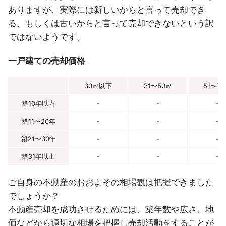
ありますが、実際には新しいからと言って売却でき
る、もしくは古いからと言って売却できないという訳
ではないようです。
一戸建ての売却価格
30㎡以下
31〜50㎡
51〜7
築10年以内
-
-
-
築11〜20年
-
-
-
築21〜30年
-
-
-
築31年以上
-
-
-
ご自身の不動産のおおよその相場観は把握できました
でしょうか？
不動産売却を成功させるためには、築年数や広さ、地
価などから適切な相場を把握し売却活動をすることが