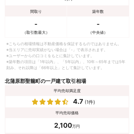
間取り
築年数
-
-
（取引数最大）
（中央値）
※こちらの相場情報は不動産価格を保証するものではありません。
※当エリアに売却実績がない場合は「-」で表示されます。
※ユーザーからの口コミをもとに集計しています。
※築年数の項目は「1年以内」、「5年以内」、10年～65年までは5年
刻み、それ以降は「66年以上」として集計しています。
北蒲原郡聖籠町の一戸建て取引相場
平均売却満足度
4.7
(1件)
平均売却価格
2,100
万円