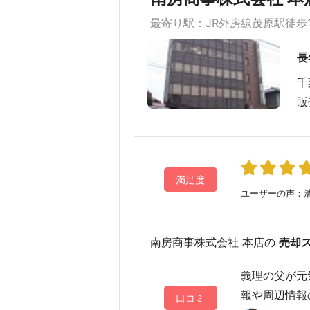
最寄り駅：JR外房線茂原駅徒歩
長
千
販
満足度
ユーザーの声：清
南房商事株式会社 本店の
売却
義理の父が元
報や周辺情報の
口コミ