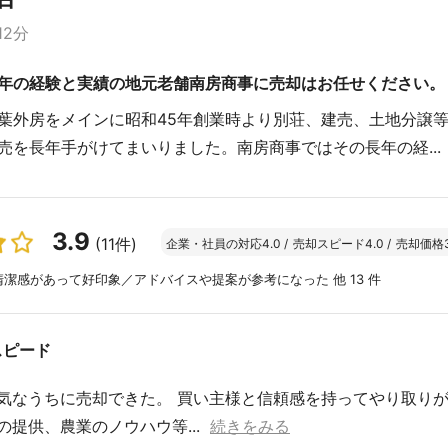
12分
年の経験と実績の地元老舗南房商事に売却はお任せください。
葉外房をメインに昭和45年創業時より別荘、建売、土地分譲
売を長年手がけてまいりました。南房商事ではその長年の経...
3.9
(11件)
企業・社員の対応
4.0
/
売却スピード
4.0
/
売却価格
潔感があって好印象／アドバイスや提案が参考になった 他 13 件
スピード
気なうちに売却できた。 買い主様と信頼感を持ってやり取り
提供、農業のノウハウ等...
続きをみる