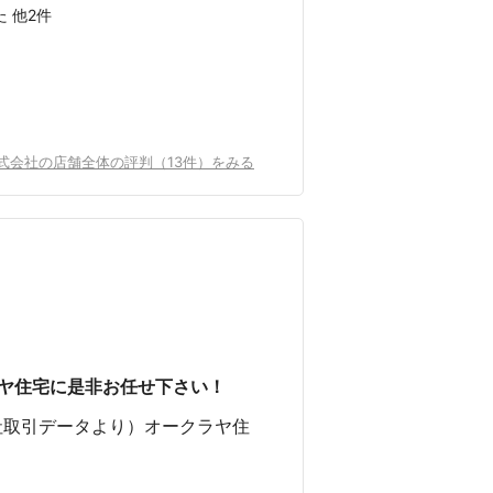
た 他2件
式会社の店舗全体の評判（13件）をみる
ラヤ住宅に是非お任せ下さい！
 当社取引データより）オークラヤ住