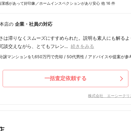
潔感があって好印象／ホームインスペクションがあり安心 他 16 件
本店の
企業・社員の対応
さは滞りなくスムーズにすすめられた。説明も素人にも解るよ
冗談交えながら、とてもフレン...
続きをみる
譲マンションを1,650万円で売却 / 50代男性 / アドバイスや提案が参
一括査定依頼する
株式会社 エーシークリ
店