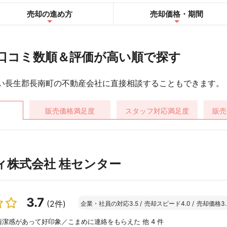
売却の進め方
売却
価格・期間
口コミ数順＆評価が高い順で探す
い長生郡長南町の不動産会社に直接相談することもできます。
販売価格
満足度
スタッフ対応
満足度
販売
ィ株式会社 桂センター
3.7
(2件)
企業・社員の対応
3.5
/
売却スピード
4.0
/
売却価格
3.
潔感があって好印象／こまめに連絡をもらえた 他 4 件