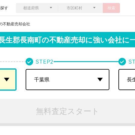
ら探す
検索
の不動産売却会社
長生郡長南町の
不動産売却に強い会社に
STEP
2
S
無料査定スタート