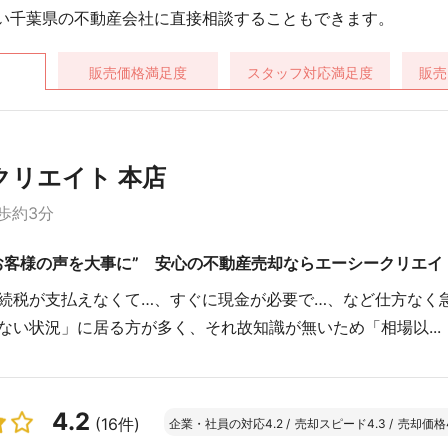
い千葉県の不動産会社に直接相談することもできます。
販売価格
満足度
スタッフ対応
満足度
販売
クリエイト 本店
歩約3分
お客様の声を大事に” 安心の不動産売却ならエーシークリエイ
続税が支払えなくて…、すぐに現金が必要で…、など仕方なく
ない状況」に居る方が多く、それ故知識が無いため「相場以...
4.2
(16件)
企業・社員の対応
4.2
/
売却スピード
4.3
/
売却価格