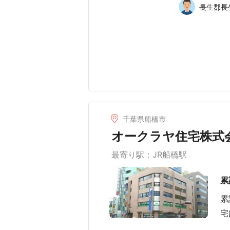
長生郡長生
千葉県船橋市
オークラヤ住宅株式
最寄り駅：JR船橋駅
累
累
宅