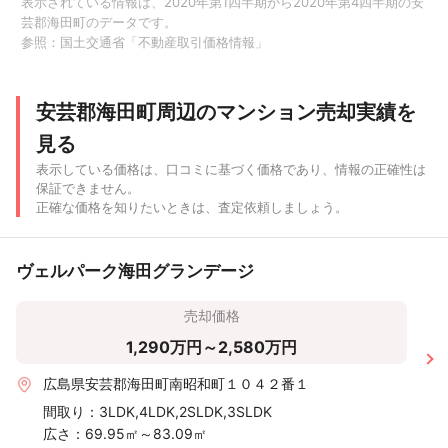
表示されている情報は、2020年第1四半期から2020年第4四半期の安
芸郡海田町のデータです。
参照：
国土交通省「不動産取引価格情報」
〜60m²
〜50m²
安芸郡海田町周辺のマンション売却実績を
見る
〜40m²
表示している価格は、口コミに基づく価格であり、情報の正確性は
保証できません。
〜30m²
正確な価格を知りたいときは、査定依頼しましょう。
〜20m²
ヴェルパーク海田グランデージ
〜500 万
〜1,000
〜2,000
〜3,000
〜4,000
〜5,000
〜6
売却価格
円
万円
万円
万円
万円
万円
1,290万円～2,580万円
広島県安芸郡海田町南昭和町１０４２番１
間取り：
3LDK,4LDK,2SLDK,3SLDK
広さ：
69.95㎡～83.09㎡