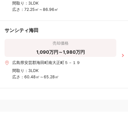
間取り：
3LDK
広さ：
72.25㎡～86.96㎡
サンシティ海田
売却価格
1,090万円～1,980万円
広島県安芸郡海田町南大正町５－１９
間取り：
3LDK
広さ：
60.48㎡～65.28㎡
おうちの語り部は、実際に不動産売却をした方の口コミ・評判を
読んで、安心して不動産会社に査定依頼できるサイトです。はじ