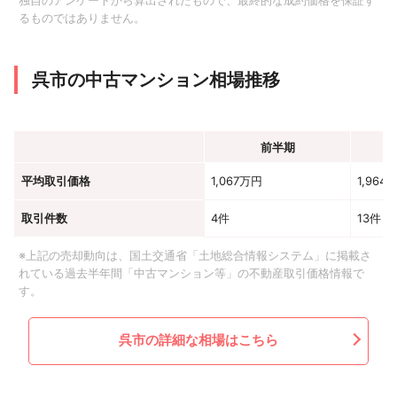
独自のアンケートから算出されたもので、最終的な成約価格を保証す
るものではありません。
呉市の中古マンション相場推移
前半期
平均取引価格
1,067万円
1,964
取引件数
4件
13件
※上記の売却動向は、国土交通省「土地総合情報システム」に掲載さ
れている過去半年間「中古マンション等」の不動産取引価格情報で
す。
呉市の詳細な相場はこちら