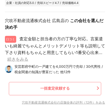
企業・社員の対応
5.0
/
売却スピード
4.7
/
売却価格
4.4
穴吹不動産流通株式会社 広島店の
この会社を選んだ
決め手
査定金額と担当者の方の丁寧な対応。言葉遣
口コミ
いも綺麗でちゃんとメリットデメリット等も説明して
下さり資料もちゃんと用意してもらい1番安心出来...
続きをみる
安芸郡府中町の一戸建てを4,000万円で売却 / 30代男性 /
税金関連の知識が豊富だった 他12件
一括査定依頼する
穴吹不動産流通株式会社の店舗全体の評判（12件）をみる