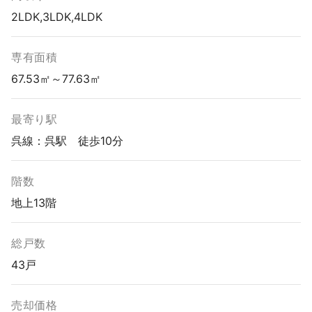
2LDK,3LDK,4LDK
専有面積
67.53㎡～77.63㎡
最寄り駅
呉線：呉駅 徒歩10分
階数
地上13階
総戸数
43戸
売却価格