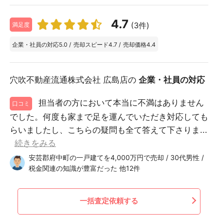
4.7
(3件)
満足度
企業・社員の対応
5.0
/
売却スピード
4.7
/
売却価格
4.4
穴吹不動産流通株式会社 広島店の
企業・社員の対応
担当者の方において本当に不満はありません
口コミ
でした。何度も家まで足を運んでいただき対応しても
らいましたし、こちらの疑問も全て答えて下さりま...
続きをみる
安芸郡府中町の一戸建てを4,000万円で売却 / 30代男性 /
税金関連の知識が豊富だった 他12件
一括査定依頼する