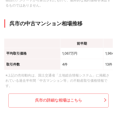
独自のアンケートから算出されたもので、最終的な成約価格を保証す
るものではありません。
呉市の中古マンション相場推移
前半期
平均取引価格
1,067万円
1,964
取引件数
4件
13件
※上記の売却動向は、国土交通省「土地総合情報システム」に掲載さ
れている過去半年間「中古マンション等」の不動産取引価格情報で
す。
呉市の詳細な相場はこちら