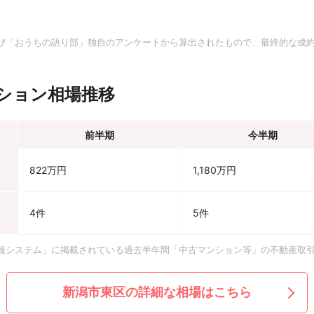
。
び「おうちの語り部」独自のアンケートから算出されたもので、最終的な成
ション相場推移
前半期
今半期
822万円
1,180万円
4件
5件
報システム」に掲載されている過去半年間「中古マンション等」の不動産取
新潟市東区の詳細な相場はこちら