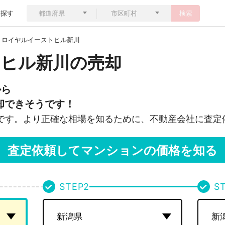
ら探す
検索
ロイヤルイーストヒル新川
ヒル新川の売却
から
却できそうです！
です。より正確な相場を知るために、不動産会社に査定
査定依頼してマンションの価格を知る
STEP
2
S