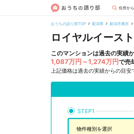
住所か
おうちの語り部TOP
新潟県
新潟市東区
ロイヤルイースト
このマンションは過去の実績
1,087万円～1,274万円
で売
上記価格は過去の実績からの目安
STEP
1