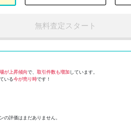
無料査定スタート
場が上昇傾向
で、
取引件数も増加
しています。
ている
今が売り時
です！
ンの評価はまだありません。