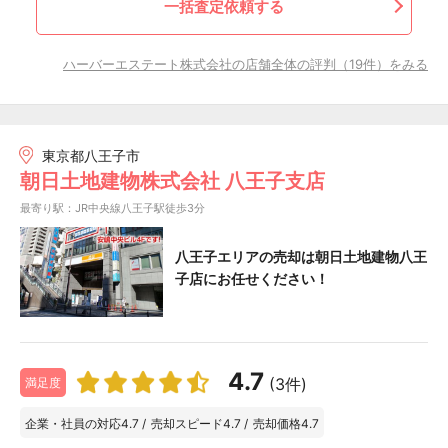
一括査定依頼する
ハーバーエステート株式会社の店舗全体の評判（19件）をみる
東京都八王子市
朝日土地建物株式会社 八王子支店
最寄り駅：JR中央線八王子駅徒歩3分
八王子エリアの売却は朝日土地建物八王
子店にお任せください！
4.7
(3件)
満足度
企業・社員の対応
4.7
/
売却スピード
4.7
/
売却価格
4.7