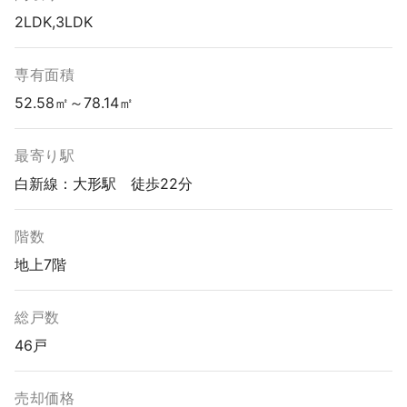
2LDK,3LDK
専有面積
52.58㎡～78.14㎡
最寄り駅
白新線：大形駅 徒歩22分
階数
地上7階
総戸数
46戸
売却価格