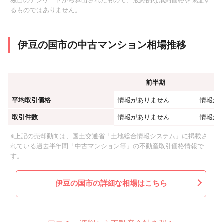
独自のアンケートから算出されたもので、最終的な成約価格を保証す
るものではありません。
伊豆の国市の中古マンション相場推移
前半期
平均取引価格
情報がありません
情報が
取引件数
情報がありません
情報が
※上記の売却動向は、国土交通省「土地総合情報システム」に掲載さ
れている過去半年間「中古マンション等」の不動産取引価格情報で
す。
伊豆の国市の詳細な相場はこちら