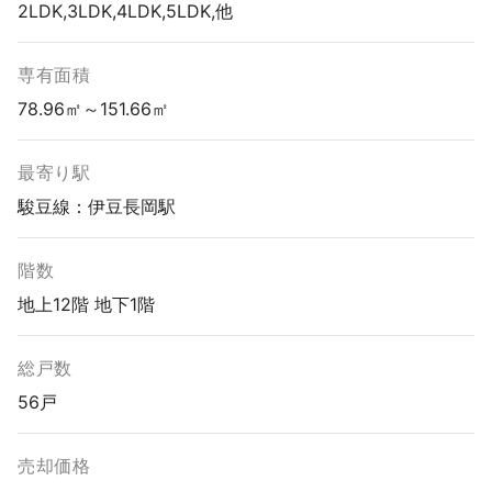
2LDK,3LDK,4LDK,5LDK,他
専有面積
78.96㎡～151.66㎡
最寄り駅
駿豆線：伊豆長岡駅
階数
地上12階 地下1階
総戸数
56戸
売却価格