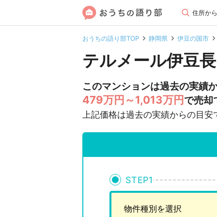
住所か
おうちの語り部TOP
静岡県
伊豆の国市
テルメール伊豆長
このマンションは過去の実績
479万円～1,013万円
で売却
上記価格は過去の実績からの目安
STEP
1