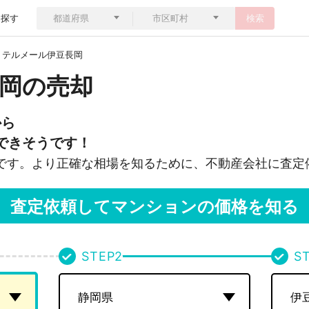
ら探す
検索
テルメール伊豆長岡
岡の売却
から
できそうです！
です。より正確な相場を知るために、不動産会社に査定
査定依頼してマンションの価格を知る
STEP
2
S