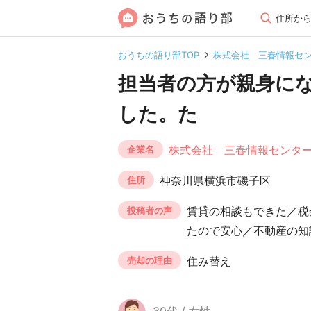
住所か
おうちの語り部TOP
株式会社 三春情報セ
担当者の方が親身に
した。た
株式会社 三春情報センタ
企業名
神奈川県横浜市磯子区
住所
賃貸の相談もできた／税
投稿者の声
たので安心／不動産の知
住み替え
売却の理由